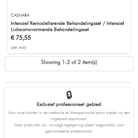
CASMARA
Intensief Remodellerende Behandelingsset / Intensief
Lichaamsvormende Behandelingsset
€ 75,55
(per stuk)
Showing 1-2 of 2 item(s)
🔒
Exclusief professioneel gebied
Voor onze klanten in de medische en therapeutische sector bieden wij een
uitgebreid assortiment.
Deze producten zijn vanwege regelgeving alleen toegankelijk voor
geautoriseerde professionals.