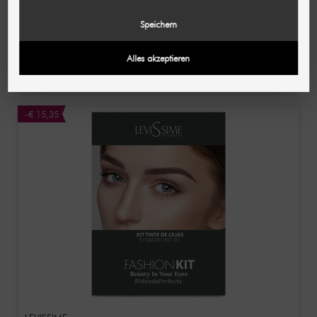
AUGENMANUFAKTUR
Wimperkleuren Basic Kit Blauw Zwart 4-delig
Speichern
€ 11,39
€ 15,14
Alles akzeptieren
(per stuk)
-€ 15,35