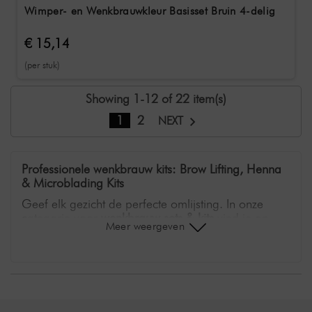
Wimper- en Wenkbrauwkleur Basisset Bruin 4-delig
€ 15,14
(per stuk)
Showing 1-12 of 22 item(s)
1
2
NEXT
Professionele wenkbrauw kits: Brow Lifting, Henna
& Microblading Kits
Geef elk gezicht de perfecte omlijsting. In onze
categorie voor
wenkbrauw sets & kits
vind je op
Meer weergeven
elkaar afgestemde complete systemen voor
eersteklas resultaten. Van semi-permanente
haartekening tot langdurige lifting, deze pakketten
bieden alles wat je nodig hebt voor een
professionele toepassing. Bespaar tijd en geld met
perfect voorgeconfigureerde sets en kits.