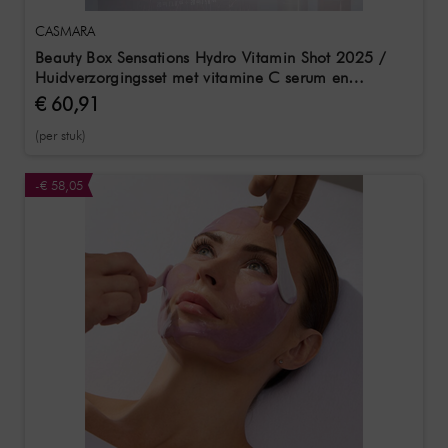
CASMARA
Beauty Box Sensations Hydro Vitamin Shot 2025 /
Huidverzorgingsset met vitamine C serum en
antiverouderingscrème van el
€ 60,91
(per stuk)
-€ 58,05