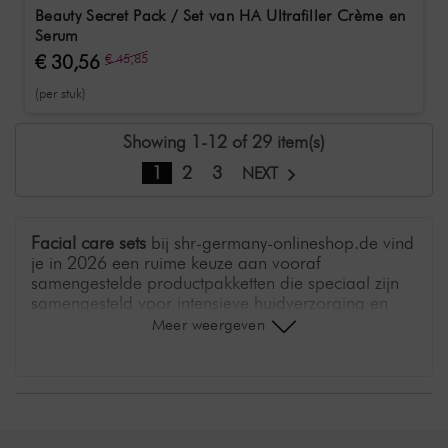
Beauty Secret Pack / Set van HA Ultrafiller Crème en
Serum
€ 30,56
€ 45,85
(per stuk)
Showing 1-12 of 29 item(s)
1
2
3
NEXT
Facial care sets
bij shr-germany-onlineshop.de vind
je in 2026 een ruime keuze aan vooraf
samengestelde productpakketten die speciaal zijn
samengesteld voor intensieve huidverzorging en
professionele cabinebehandelingen.
Meer weergeven
Zwaartepunten van de setkeuze
De meer dan 40 beschikbare sets kunnen worden
onderverdeeld in de volgende
toepassingsgebieden: