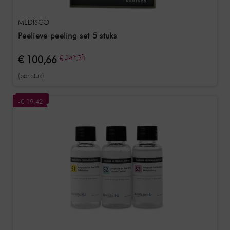
MEDISCO
Peelieve peeling set 5 stuks
€ 100,66
€ 141,34
(per stuk)
ON SALE!
-€ 19,42