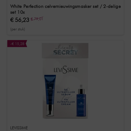
White Perfection celvernieuwingsmasker set / 2-delige
set 10x
€ 56,23
€ 79,01
(per stuk)
-€ 15,28
LEVISSIME