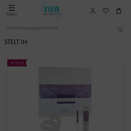
☰
Menu
STELT IN
-€ 55,91