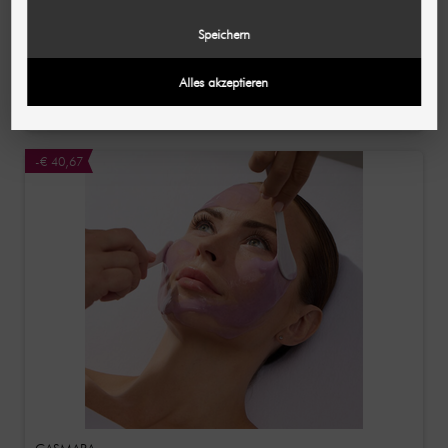
CASMARA
Gouden Eeuw Limited Edition Agueda's Secret /
Speichern
Verjongende Gezichtsverzorgingsset 3 stuks
€ 95,57
Alles akzeptieren
(per stuk)
-€ 40,67