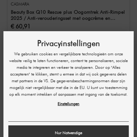
CASMARA
Beauty Box Q10 Rescue plus Oogomtrek Anti-Rimpel
2025 / Anti-verouderingsset met oogcrème en
gezichtscrème
€ 60,91
(per stuk)
Privacyinstellingen
We gebruiken cookies en vergelijkbare technologieën om onze
website veilig te laten functioneren, content te personaliseren, sociale
media te integreren en verkeer te analyseren. Door op "Alles
accepteren" te klikken, stemt u ermee in dat wij ook gegevens delen
met partners in de VS. De gegevensbeschermingsnormen daar zijn
mogelijk niet vergelijkbaar met die in de EU. U kunt uw toestemming
op elk moment intrekken of aanpassen met ingang van de toekomst.
Einstellungen
Nur Notwendige