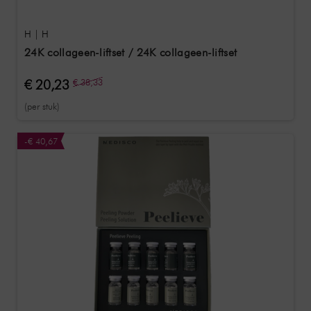
H | H
24K collageen-liftset / 24K collageen-liftset
€ 20,23
€ 38,33
(per stuk)
-€ 40,67