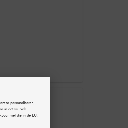
ent te personaliseren,
ee in dat wij ook
kbaar met die in de EU.