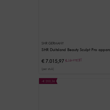
SHR GERMANY
SHR Duitsland Beauty Sculpt Pro appar
€ 7.015,97
€ 13.116,81
(per stuk)
-€ 203,36