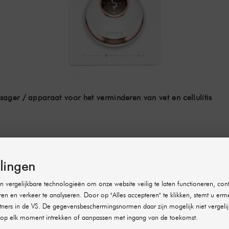
ger / apparaat voor het verminderen van vet en cellulitis
llingen
 vergelijkbare technologieën om onze website veilig te laten functioneren, cont
ren en verkeer te analyseren. Door op "Alles accepteren" te klikken, stemt u erm
ners in de VS. De gegevensbeschermingsnormen daar zijn mogelijk niet vergelij
op elk moment intrekken of aanpassen met ingang van de toekomst.