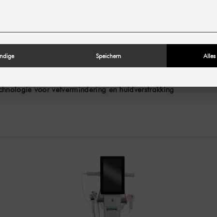
ndige
Speichern
Alles
nologie voor vetvermindering en huidverstrakking