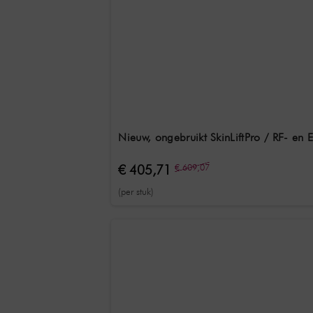
Nieuw, ongebruikt SkinLiftPro / RF- en 
€ 405,71
€ 609,07
(per stuk)