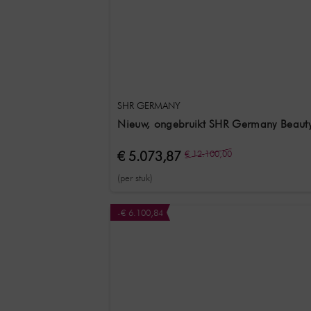
SHR GERMANY
Nieuw, ongebruikt SHR Germany Beauty
€ 5.073,87
€ 12.100,00
(per stuk)
-€ 6.100,84