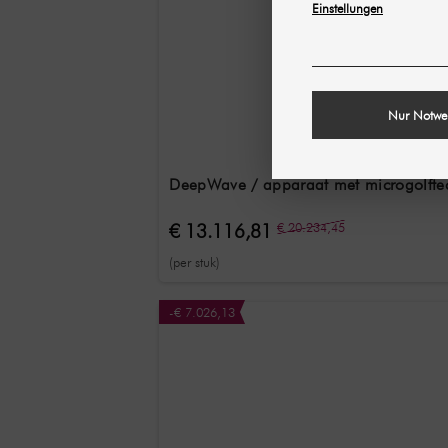
Einstellungen
Nur Notwe
DeepWave / apparaat met microgolftech
€ 13.116,81
€ 20.234,45
(per stuk)
-€ 7.026,13