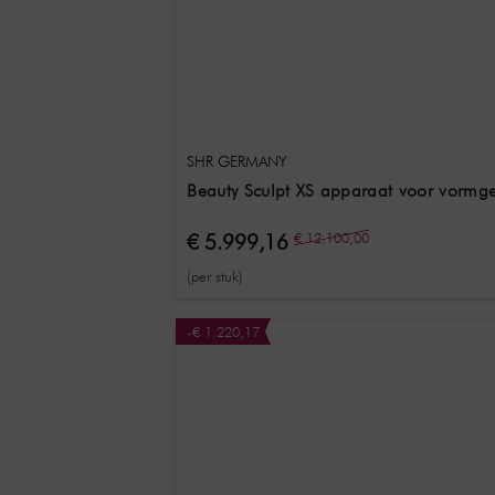
SHR GERMANY
Beauty Sculpt XS apparaat voor vormge
€ 5.999,16
€ 12.100,00
(per stuk)
-€ 1.220,17