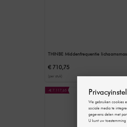
THINBE Middenfrequentie lichaamsmassa
€ 710,75
(per stuk)
Privacyinste
-€ 7.117,65
We gebruiken cookies en
sociale media te integre
gegevens delen met part
U kunt uw toestemming 