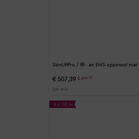
SkinLiftPro / RF- en EMS-apparaat met r
€ 507,39
€ 659,91
(per stuk)
-€ 6.100,84