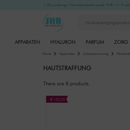
✓ SSL-codering
✓ Minimale bestelwaarde 19 €
✓ 4 - 5 wer
APPARATEN
HYALURON
PARFUM
ZORG
Home
Apparaten
Lichaamsvorming
Hautstra
HAUTSTRAFFUNG
There are
8
products.
-€ 152,52