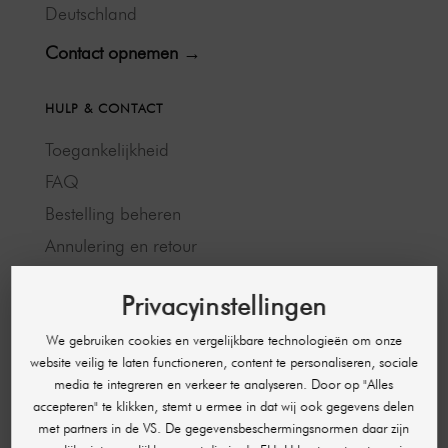
Deutschland
Contact opnemen →
HULP & CONTACT
Toegankelijkheid
FAQ
Bestelling beheren
Annulering en retour
Betaalmethoden
Privacyinstellingen
Verzending en levertijd
Openingstijden
We gebruiken cookies en vergelijkbare technologieën om onze
website veilig te laten functioneren, content te personaliseren, sociale
Partnerprogramma
media te integreren en verkeer te analyseren. Door op "Alles
accepteren" te klikken, stemt u ermee in dat wij ook gegevens delen
met partners in de VS. De gegevensbeschermingsnormen daar zijn
JURIDISCHE INFORMATIE