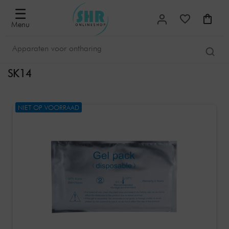
☰
Menu
SK14
NIET OP VOORRAAD