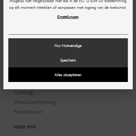
mogelijk niet vergelijkbaar met die in de EU. U kunt uw toestemming
op elk moment intrekken of aanpassen met ingang van de toekomst.
Afdruk
Einstellungen
Voorwaarden
Gegevensbescherming
Nur Notwendige
OVER ONS
Speichern
Over ons
Kortingen
Alles akzeptieren
Banen & Carrière
Catalogi
Milieubescherming
Pendeldienst
VOLG ONS