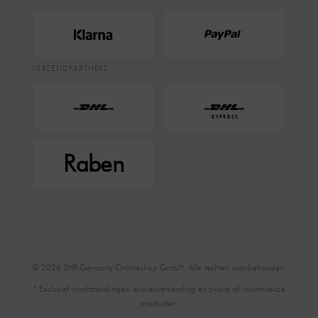
VERZENDPARTNERS
EXPRESS
Raben
© 2026 SHR Germany Onlineshop GmbH. Alle rechten voorbehouden.
* Exclusief vrachtzendingen, expresverzending en zware of volumineuze
producten.