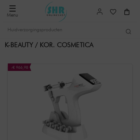
☰
Menu
K-BEAUTY / KOR. COSMETICA
-€ 966,98