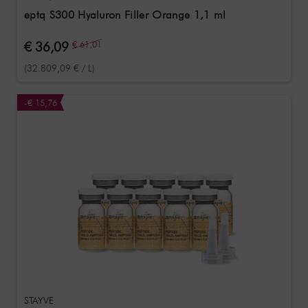
eptq S300 Hyaluron Filler Orange 1,1 ml
€ 36,09
€ 61,01
(32.809,09 € / L)
-€ 15,76
STAYVE