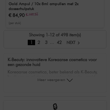
Gold Ampul / 10x 8ml ampullen met 2x
doseerhulpstuk
€ 84,90
€ 100,66
(per stuk)
Showing 1-12 of 498 item(s)
…
1
2
3
42
NEXT
K-Beauty: innovatieve Koreaanse cosmetica voor
een gezonde huid
Koreaanse cosmetica, beter bekend als K-Beauty,
heeft een revolutie teweeggebracht in de wereld
Meer weergeven
van huidverzorging. In de SHR Germany online
shop bieden we je een uitgelezen selectie producten
die worden gewaardeerd om hun uitzonderlijke
doeltreffendheid en zachtheid. Terwijl conventionele
huidverzorging vaak alleen symptomen
🔒
camoufleert, richt de Koreaanse filosofie zich op