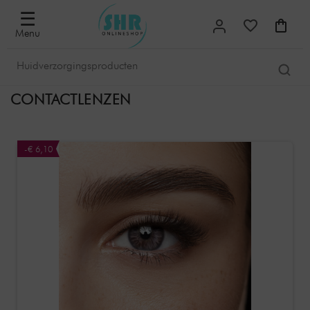
☰
Menu
CONTACTLENZEN
-€ 6,10