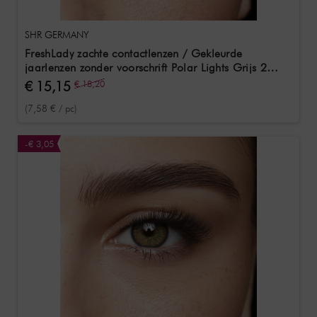
SHR GERMANY
FreshLady zachte contactlenzen / Gekleurde
jaarlenzen zonder voorschrift Polar Lights Grijs 2
stuks
€ 15,15
€ 18,20
(7,58 € / pc)
-€ 3,05