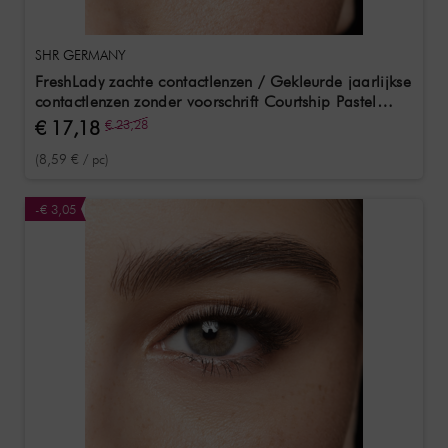
SHR GERMANY
FreshLady zachte contactlenzen / Gekleurde jaarlijkse
contactlenzen zonder voorschrift Courtship Pastel
Gray 2 Stk
€ 17,18
€ 23,28
(8,59 € / pc)
-€ 3,05