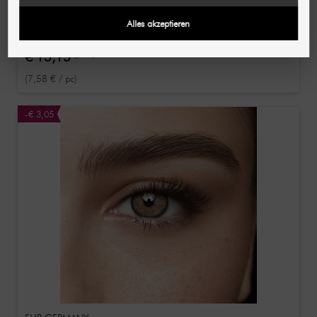
SHR GERMANY
FreshLady zachte contactlenzen / Gekleurde
Alles akzeptieren
jaarlenzen zonder recept Caramel Pudding 2 Stk
€ 15,15
€ 18,20
(7,58 € / pc)
-€ 3,05