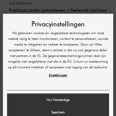
SHR GERMANY
FreshLady zachte contactlenzen / Gekleurde jaarlijkse
contactlenzen zonder voorschrift Brunei Green Grey 2
Stk
€ 15,15
€ 18,20
Privacyinstellingen
(7,58 € / pc)
We gebruiken cookies en vergelijkbare technologieën om onze
website veilig te laten functioneren, content te personaliseren, sociale
-€ 3,05
media te integreren en verkeer te analyseren. Door op "Alles
accepteren" te klikken, stemt u ermee in dat wij ook gegevens delen
met partners in de VS. De gegevensbeschermingsnormen daar zijn
mogelijk niet vergelijkbaar met die in de EU. U kunt uw toestemming
op elk moment intrekken of aanpassen met ingang van de toekomst.
Einstellungen
Nur Notwendige
Speichern