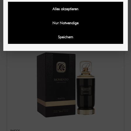
MAISON ALHAMBRA
Alles akzeptieren
Dark Aoud Eau de Parfum / Houtachtig-kruidige
uniseks geur met kostbaar oud aroma 30 ml
€ 7,63
Nur Notwendige
(254,33 € / L)
Speichern