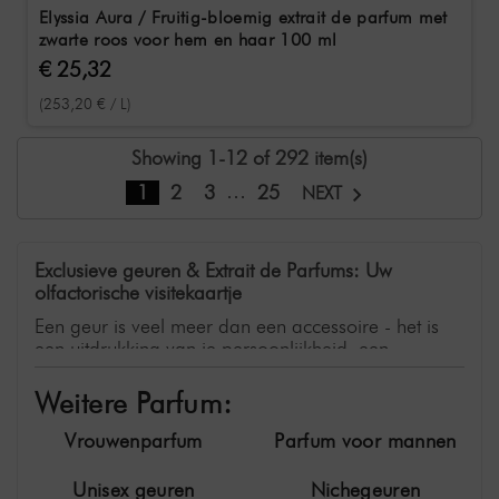
Elyssia Aura / Fruitig-bloemig extrait de parfum met
zwarte roos voor hem en haar 100 ml
€ 25,32
(253,20 € / L)
Showing 1-12 of 292 item(s)
…
1
2
3
25
NEXT
Exclusieve geuren & Extrait de Parfums: Uw
olfactorische visitekaartje
Een geur is veel meer dan een accessoire - het is
een uitdrukking van je persoonlijkheid, een
onzichtbaar statement en een blijvende herinnering.
In de SHR Germany online shop nemen we je mee
Weitere Parfum:
in de wereld van luxe geuren. Van intense extrait de
parfums met een bijzonder hoge concentratie
Vrouwenparfum
Parfum voor mannen
geuroliën tot exclusieve nichegeuren, je vindt er
composities die indruk maken door hun karakter en
Unisex geuren
Nichegeuren