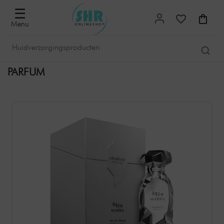
☰
Menu
PARFUM