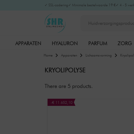
✓ SSL-codering
✓ Minimale bestelwaarde 19 €
✓ 4 - 5 wer
APPARATEN
HYALURON
PARFUM
ZORG
Home
Apparaten
Lichaamsvorming
Kryolipo
KRYOLIPOLYSE
There are
5
products.
-€ 11.652,10