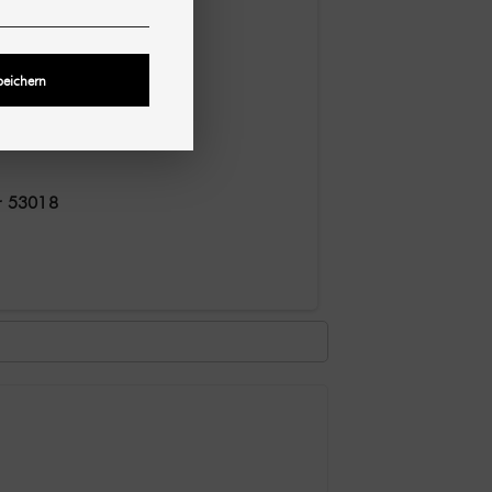
peichern
r 53018