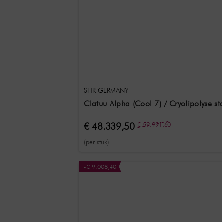
SHR GERMANY
Clatuu Alpha (Cool 7) / Cryolipolyse 
€ 48.339,50
€ 59.991,60
(per stuk)
-€ 9.008,40