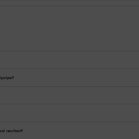
ipolyse?
al resultaat?