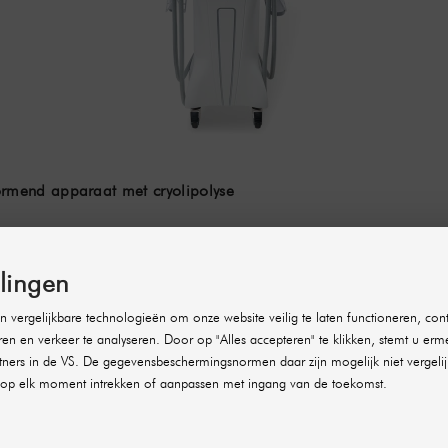
mend apparaat met cryolipolyse
llingen
 vergelijkbare technologieën om onze website veilig te laten functioneren, cont
ren en verkeer te analyseren. Door op "Alles accepteren" te klikken, stemt u erm
ners in de VS. De gegevensbeschermingsnormen daar zijn mogelijk niet vergelij
op elk moment intrekken of aanpassen met ingang van de toekomst.