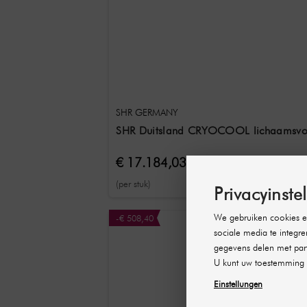
SHR GERMANY
SHR Duitsland CRYOCOOL lichaamsvor
€ 17.184,03
(per stuk)
Privacyinste
We gebruiken cookies en
-€ 508,40
sociale media te integre
gegevens delen met part
U kunt uw toestemming 
Einstellungen