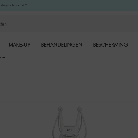
kdagen levertijd**
MAKE-UP
BEHANDELINGEN
BESCHERMING
lyse
K-BEAUTY
MERKEN