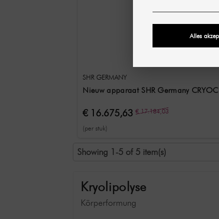
Alles akzep
SHR GERMANY
Nieuw apparaat SHR Germany CRYOCOO
€ 16.675,63
€ 17.184,03
(per stuk)
Showing 1-5 of 5 item(s)
Kryolipolyse
Körperformung