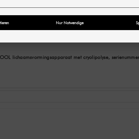
tieren
Nur Notwendige
S
L lichaamsvormingsapparaat met cryolipolyse, serienumme