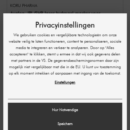
KORU PHARMA
Avalon, IPL/SHR laser hydrogel masker voor
nabehandeling 1 stuk
Privacyinstellingen
€ 4,07
€ 8,13
We gebruiken cookies en vergelijkbare technologieën om onze
(per stuk)
website veilig te laten functioneren, content te personaliseren, sociale
media te integreren en verkeer te analyseren. Door op "Alles
accepteren" te klikken, stemt u ermee in dat wij ook gegevens delen
met partners in de VS. De gegevensbeschermingsnormen daar zijn
mogelijk niet vergelijkbaar met die in de EU. U kunt uw toestemming
op elk moment intrekken of aanpassen met ingang van de toekomst.
Einstellungen
Nur Notwendige
Speichern