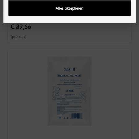
SHR GERMANY
Alles akzeptieren
Huidanatomiemodel 3D
€ 39,66
(per stuk)