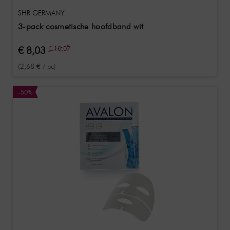
SHR GERMANY
3-pack cosmetische hoofdband wit
€ 8,03
€ 10,07
(2,68 € / pc)
-50%