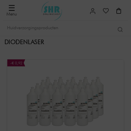
☰
Menu
DIODENLASER
-€ 0,92