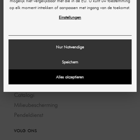
mogelijk niet vergelijkbaar met die in de EU. U kunt uw toestemming
op elk moment intrekken of aanpassen met ingang van de toekomst.
Afdruk
Einstellungen
Voorwaarden
Gegevensbescherming
Nur Notwendige
OVER ONS
Speichern
Over ons
Kortingen
Alles akzeptieren
Banen & Carrière
Catalogi
Milieubescherming
Pendeldienst
VOLG ONS