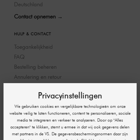
Deutschland
Contact opnemen →
HULP & CONTACT
Toegankelijkheid
FAQ
Bestelling beheren
Annulering en retour
Betaalmethoden
Privacyinstellingen
Verzending en levertijd
Openingstijden
We gebruiken cookies en vergelijkbare technologieën om onze
website veilig te laten functioneren, content te personaliseren, sociale
Partnerprogramma
media te integreren en verkeer te analyseren. Door op "Alles
accepteren" te klikken, stemt u ermee in dat wij ook gegevens delen
met partners in de VS. De gegevensbeschermingsnormen daar zijn
JURIDISCHE INFORMATIE