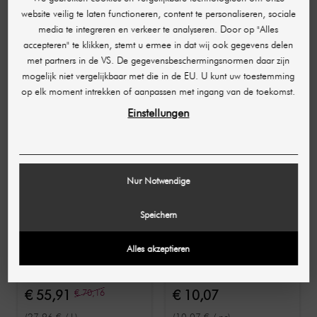
Nazorg
website veilig te laten functioneren, content te personaliseren, sociale
Prijzen
media te integreren en verkeer te analyseren. Door op "Alles
accepteren" te klikken, stemt u ermee in dat wij ook gegevens delen
met partners in de VS. De gegevensbeschermingsnormen daar zijn
AANBEVOLEN ACCESSOIRES
mogelijk niet vergelijkbaar met die in de EU. U kunt uw toestemming
op elk moment intrekken of aanpassen met ingang van de toekomst.
-€ 14,25
Einstellungen
Nur Notwendige
Speichern
CLUEDERM
SHR GERMANY
Alles akzeptieren
Aquasolution AquaPure
Aquapure filtereenheid
set van 4 / 3
oplossingen voor
€ 55,91
€ 70,16
€ 10,07
gezichtsverzorging en 1