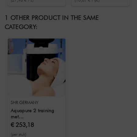
(27,96 € / L)
(10,07 € / pc)
oplossing voor het
reinigen van apparaten
1 OTHER PRODUCT IN THE SAME
CATEGORY:
SHR GERMANY
Aquapure 2 training
met
trainingsdocumenten &
€ 253,18
certificaat
(per stuk)