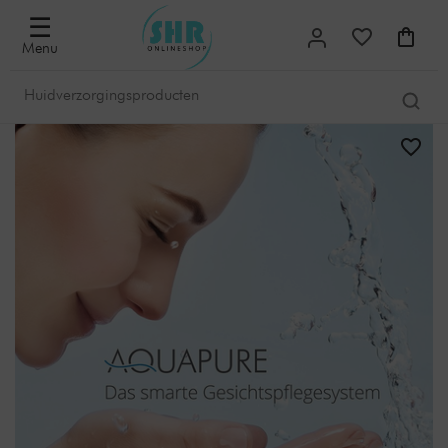
☰
Menu