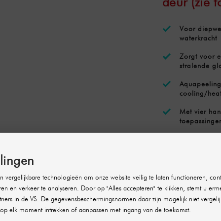
deur (zie f
Voor diepwe
waterkracht
Zorgt voor e
stralende gl
Aquapeeling,
cooling/hea
Met vier han
toepassinge
Inclusief be
ingrediënten
llingen
Leveringsomvang:
 vergelijkbare technologieën om onze website veilig te laten functioneren, cont
ren en verkeer te analyseren. Door op "Alles accepteren" te klikken, stemt u erm
1x SHR Germany Aq
ners in de VS. De gegevensbeschermingsnormen daar zijn mogelijk niet vergelij
1x trolley
op elk moment intrekken of aanpassen met ingang van de toekomst.