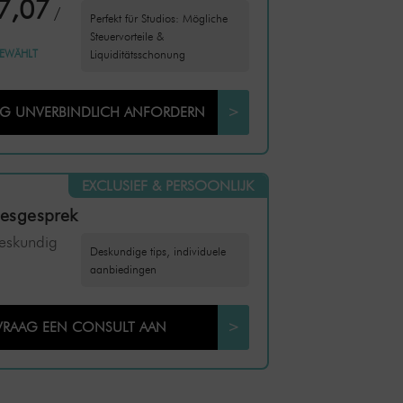
7,07
/
Perfekt für Studios: Mögliche
Steuervorteile &
EWÄHLT
Liquiditätsschonung
NG UNVERBINDLICH ANFORDERN
>
EXCLUSIEF & PERSOONLIJK
iesgesprek
deskundig
Deskundige tips, individuele
aanbiedingen
VRAAG EEN CONSULT AAN
>