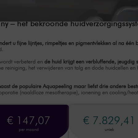
 – het bekroonde huidverzorgingssyst
t u fijne lijntjes, rimpeltjes en pigmentvlekken al na één
d.
 wordt verbeterd en
de huid krijgt een verbluffende, jeugdig 
reiniging, het verwijderen van talg en dode huidcellen en 
st de populaire Aquapeeling maar liefst drie andere bests
oporatie (naaldloze mesotherapie), ionening en cooling/heati
€ 147,07
€ 7.829,41
per maand
uniek