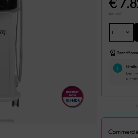
€ 7.
(per stuk)
Gecertificeer
Gratis 
✈️
Een li
u grati
Commercië