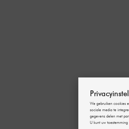
Privacyinste
We gebruiken cookies en
sociale media te integre
gegevens delen met part
U kunt uw toestemming 