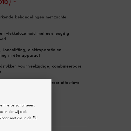
oto) -
rkende behandelingen met zachte
en vlekkeloze huid met een jeugdig
oed
 ionenlifting, elektroporatie en
ting in één apparaat
dstukken voor veelzijdige, combineerbare
n
handelingsvloeistoffen met zeer effectieve
ent te personaliseren,
ee in dat wij ook
uapure
kbaar met die in de EU.