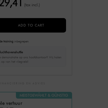
829,41
(tax incl.)
ADD TO CART
de training
inbegrepen
luchthavenshuttle
ve demonstratie op ons hoofdkantoor? Wij halen
s op van het vliegveld!
FINANCIERING EN ADVIES
MEISTGEWÄHLT & GÜNSTIG
le verhuur