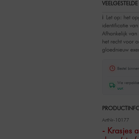
VEELGESTELDE
Let op: het o
identificatie v
Afhankelijk van
het recht voor 
gloednieuw exem
Bestel binne
We verpakke
uur
.
PRODUCTINFO
ArtNr-10177
- Krasjes