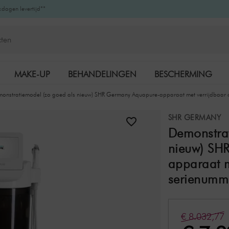
kdagen levertijd**
MAKE-UP
BEHANDELINGEN
BESCHERMING
onstratiemodel (zo goed als nieuw) SHR Germany Aquapure-apparaat met verrijdbaar o
K-BEAUTY
MERKEN
SHR GERMANY
Demonstrat
nieuw) SH
apparaat m
serienumme
€ 8.032,77