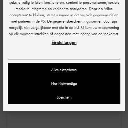
website veilig te laten functioneren, content te personaliseren, sociale
LUMIFIL
media te integreren en verkeer te analyseren. Door op "Alles
L-Max hyaluronvuller 1 ml
accepteren" te klikken, stemt u ermee in dat wij ook gegevens delen
met partners in de VS. De gegevensbeschermingsnormen daar zijn
€ 30,40
€ 55,92
mogelijk niet vergelijkbaar met die in de EU. U kunt uw toestemming
op elk moment intrekken of aanpassen met ingang van de toekomst.
(30.400,00 € / L)
Einstellungen
-€ 10,17
Alles akzeptieren
Nur Notwendige
Speichern