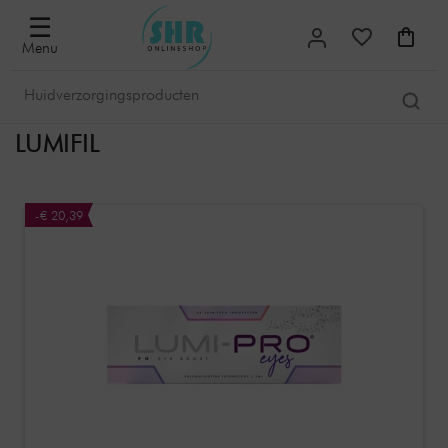
☰
Menu
LUMIFIL
-€ 20,39