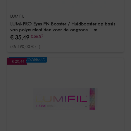
LUMIFIL
LUMI-PRO Eyes PN Booster / Huidbooster op basis
van polynucleotiden voor de oogzone 1 ml
€ 35,49
€ 55,87
(35.490,00 € / L)
NIET OP VOORRAAD
-€ 20,44