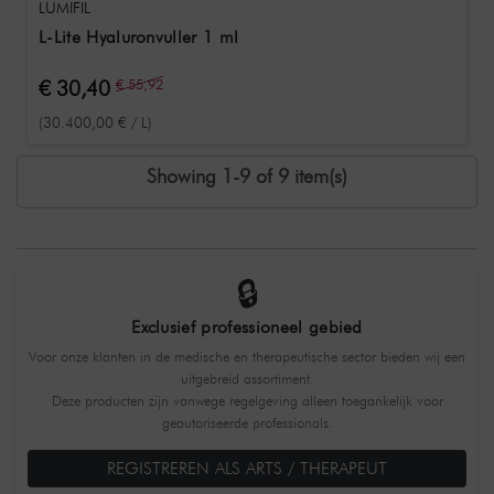
LUMIFIL
L-Lite Hyaluronvuller 1 ml
€ 30,40
€ 55,92
(30.400,00 € / L)
Showing 1-9 of 9 item(s)
🔒
Exclusief professioneel gebied
Voor onze klanten in de medische en therapeutische sector bieden wij een
uitgebreid assortiment.
Deze producten zijn vanwege regelgeving alleen toegankelijk voor
geautoriseerde professionals.
REGISTREREN ALS ARTS / THERAPEUT