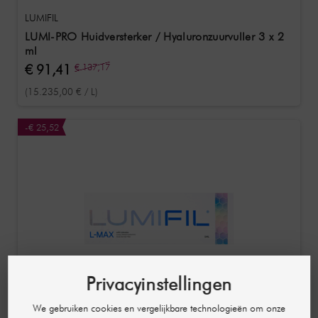
LUMIFIL
LUMI-PRO Huidversterker / Hyaluronzuurvuller 3 x 2
ml
€ 91,41
€ 137,17
(15.235,00 € / L)
-€ 25,52
Privacyinstellingen
We gebruiken cookies en vergelijkbare technologieën om onze