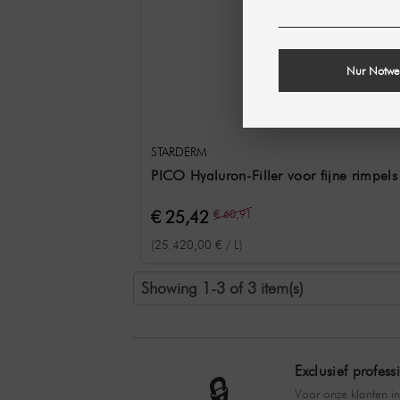
Nur Notwe
STARDERM
PICO Hyaluron-Filler voor fijne rimpels
€ 25,42
€ 60,91
(25.420,00 € / L)
Showing 1-3 of 3 item(s)
Exclusief profes
🔒
Voor onze klanten in