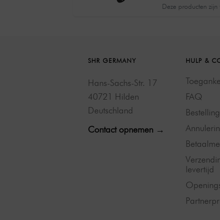
Deze producten zijn
SHR GERMANY
HULP & C
Toegankel
Hans-Sachs-Str. 17
40721 Hilden
FAQ
Deutschland
Bestellin
Annulerin
Contact opnemen →
Betaalme
Verzendi
levertijd
Openings
Partner