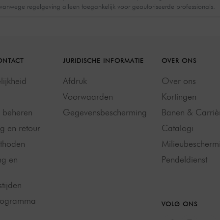
 vanwege regelgeving alleen toegankelijk voor geautoriseerde professionals.
ONTACT
JURIDISCHE INFORMATIE
OVER ONS
ijkheid
Afdruk
Over ons
Voorwaarden
Kortingen
g beheren
Gegevensbescherming
Banen & Carriè
g en retour
Catalogi
thoden
Milieubescherm
ng en
Pendeldienst
tijden
programma
VOLG ONS