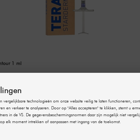
ntour 1 ml
llingen
 vergelijkbare technologieën om onze website veilig te laten functioneren, cont
ren en verkeer te analyseren. Door op "Alles accepteren" te klikken, stemt u erm
ners in de VS. De gegevensbeschermingsnormen daar zijn mogelijk niet vergelij
op elk moment intrekken of aanpassen met ingang van de toekomst.