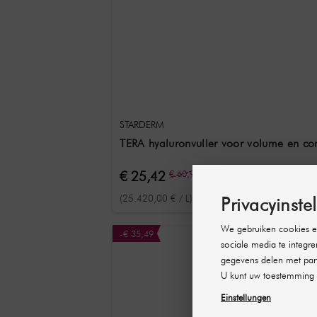
STARDERM
TERA hyaluronvuller voor volume en co
€ 25,42
€ 60,91
(25.420,00 € / L)
Privacyinste
We gebruiken cookies en
-€ 35,49
sociale media te integre
gegevens delen met part
U kunt uw toestemming 
Einstellungen