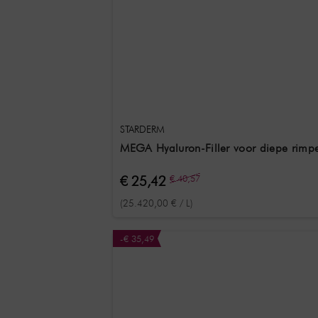
STARDERM
MEGA Hyaluron-Filler voor diepe rimpe
€ 25,42
€ 40,57
(25.420,00 € / L)
-€ 35,49