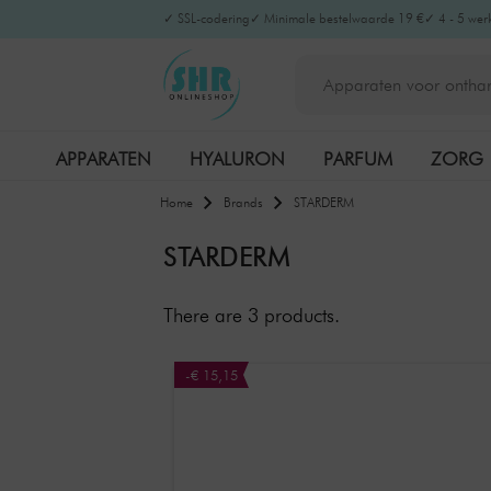
✓ SSL-codering
✓ Minimale bestelwaarde 19 €
✓ 4 - 5 wer
APPARATEN
HYALURON
PARFUM
ZORG
Home
Brands
STARDERM
STARDERM
There are
3
products.
-€ 15,15