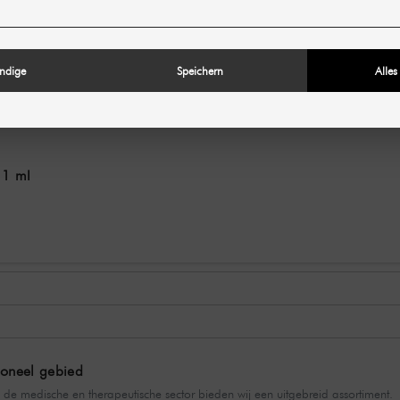
ndige
Speichern
Alles
 1 ml
sioneel gebied
 de medische en therapeutische sector bieden wij een uitgebreid assortiment.