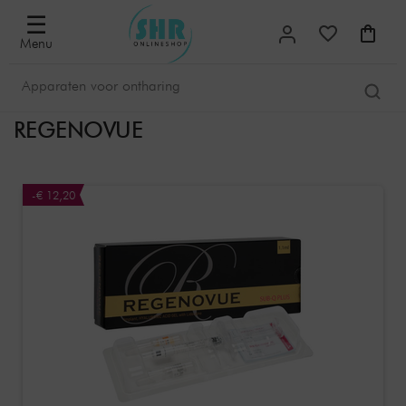
☰
Menu
REGENOVUE
-€ 12,20