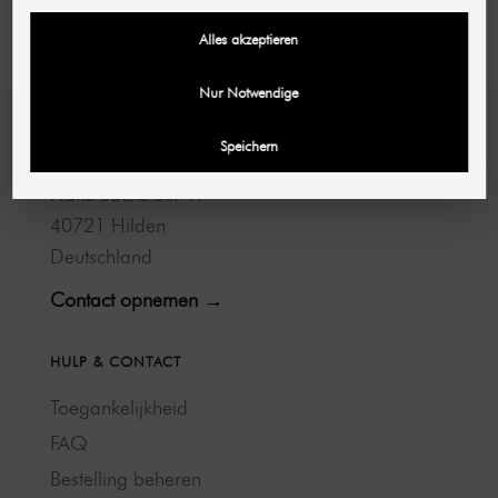
REGISTREREN ALS ARTS / THERAPEUT
Alles akzeptieren
Nur Notwendige
SHR GERMANY
Speichern
Hans-Sachs-Str. 17
40721 Hilden
Deutschland
Contact opnemen →
HULP & CONTACT
Toegankelijkheid
FAQ
Bestelling beheren