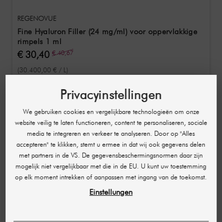
REGENOVUE
Fine Hyaluron Filler (24 mg/ml) voor oppervlakkige
rimpels 1 ml
€ 30,40
€ 40,67
(30.400,00 € / L)
Privacyinstellingen
Showing 1-4 of 4 item(s)
We gebruiken cookies en vergelijkbare technologieën om onze
website veilig te laten functioneren, content te personaliseren, sociale
media te integreren en verkeer te analyseren. Door op "Alles
🔒
accepteren" te klikken, stemt u ermee in dat wij ook gegevens delen
met partners in de VS. De gegevensbeschermingsnormen daar zijn
Exclusief professioneel gebied
mogelijk niet vergelijkbaar met die in de EU. U kunt uw toestemming
Voor onze klanten in de medische en therapeutische sector bieden wij een
op elk moment intrekken of aanpassen met ingang van de toekomst.
uitgebreid assortiment.
Einstellungen
Deze producten zijn vanwege regelgeving alleen toegankelijk voor
geautoriseerde professionals.