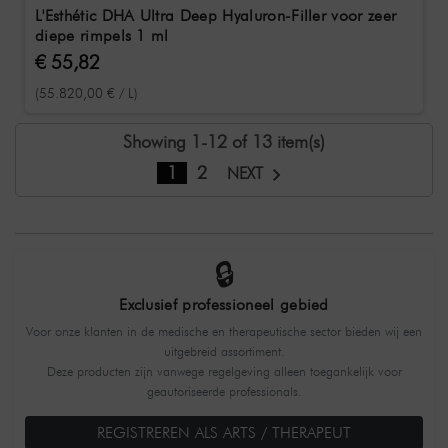
L'Esthétic DHA Ultra Deep Hyaluron-Filler voor zeer
diepe rimpels 1 ml
€ 55,82
(55.820,00 € / L)
Showing 1-12 of 13 item(s)
1
2
NEXT
🔒
Exclusief professioneel gebied
Voor onze klanten in de medische en therapeutische sector bieden wij een
uitgebreid assortiment.
Deze producten zijn vanwege regelgeving alleen toegankelijk voor
geautoriseerde professionals.
REGISTREREN ALS ARTS / THERAPEUT