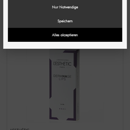
L’ESTHÉTIC
Nur Notwendige
L'Esthétic Anti-Acne Peeling / Anti-Acne Peeling 50
ml
Speichern
€ 80,33
(1.606,60 € / L)
Alles akzeptieren