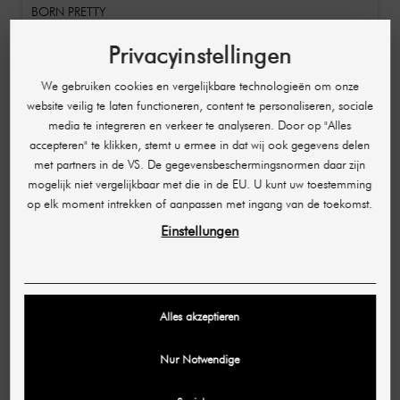
BORN PRETTY
Solid Nageltips Gel Transparant / Nagelverlenging
Privacyinstellingen
Gel Transparant 5 g
€ 4,52
We gebruiken cookies en vergelijkbare technologieën om onze
(904,00 € / Kg)
website veilig te laten functioneren, content te personaliseren, sociale
media te integreren en verkeer te analyseren. Door op "Alles
accepteren" te klikken, stemt u ermee in dat wij ook gegevens delen
met partners in de VS. De gegevensbeschermingsnormen daar zijn
mogelijk niet vergelijkbaar met die in de EU. U kunt uw toestemming
op elk moment intrekken of aanpassen met ingang van de toekomst.
Einstellungen
Alles akzeptieren
Nur Notwendige