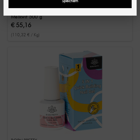
Speichern
BORN PRETTY
Extension Nagelgel EG02 / Gel voor nagelverlenging
Melkwit 500 g
€ 55,16
(110,32 € / Kg)