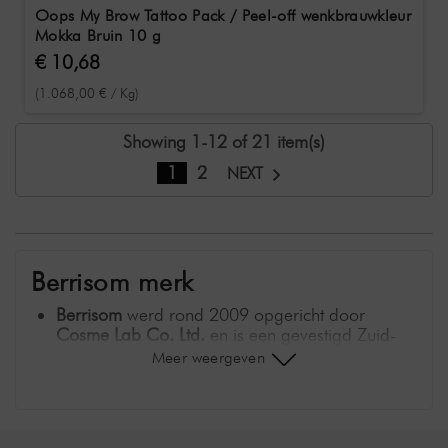
Oops My Brow Tattoo Pack / Peel-off wenkbrauwkleur
Mokka Bruin 10 g
€ 10,68
(1.068,00 € / Kg)
Showing 1-12 of 21 item(s)
1
2
NEXT
Berrisom merk
Berrisom
werd rond 2009 opgericht door
Cosme Lab Co. Ltd.
en is een gevestigd Zuid-
Koreaans K-Beauty merk. De naam is een
Meer weergeven
combinatie van "berry" en "blossom" - wat de
focus op fruitige en bloemige huidverzorging
benadrukt