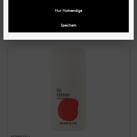
BERRISOM
Lip Tattoo Tint Pack 04 / Peel-off-lippenverf Brick
Nur Notwendige
Rose 15 g
€ 10,68
Speichern
(712,00 € / Kg)