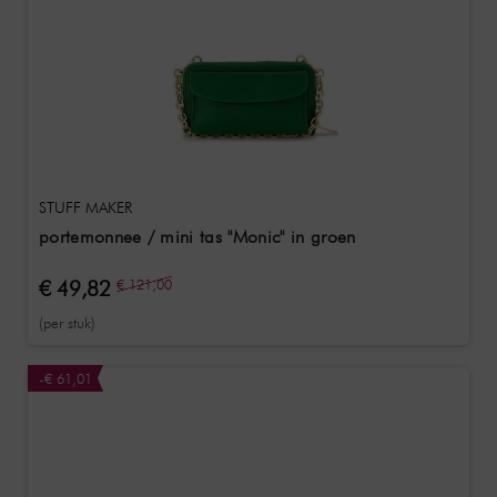
STUFF MAKER
portemonnee / mini tas "Monic" in groen
€ 49,82
€ 121,00
(per stuk)
-€ 61,01