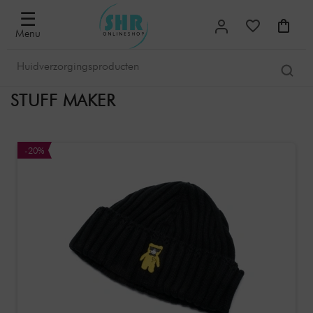
☰
Menu
STUFF MAKER
-20%