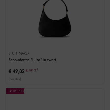
STUFF MAKER
Schoudertas "Luisa" in zwart
€ 49,82
€ 131,17
(per stuk)
-€ 101,68