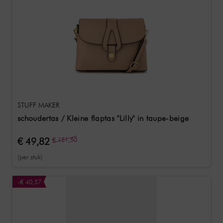
STUFF MAKER
schoudertas / Kleine flaptas "Lilly" in taupe-beige
€ 49,82
€ 151,50
(per stuk)
-€ 40,57