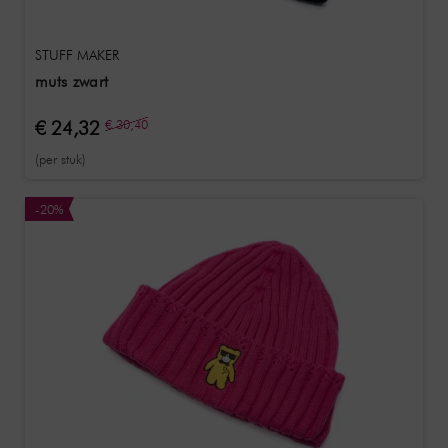
STUFF MAKER
muts zwart
€ 24,32
€ 30,40
(per stuk)
-20%