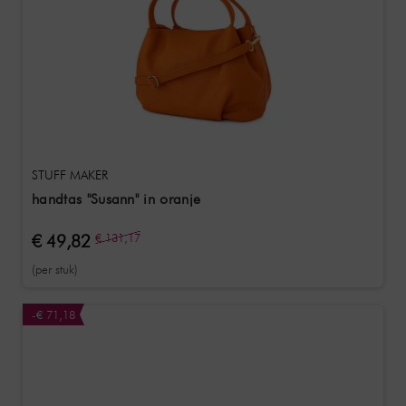
STUFF MAKER
handtas "Susann" in oranje
€ 49,82
€ 131,17
(per stuk)
-€ 71,18