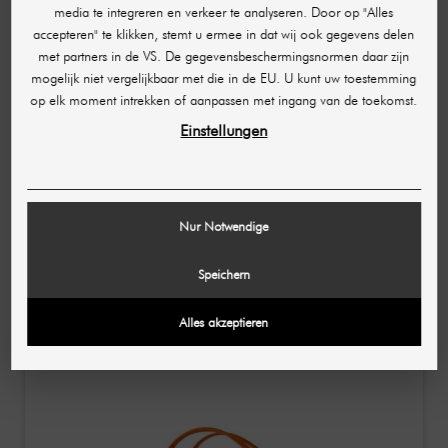
media te integreren en verkeer te analyseren. Door op "Alles
accepteren" te klikken, stemt u ermee in dat wij ook gegevens delen
met partners in de VS. De gegevensbeschermingsnormen daar zijn
mogelijk niet vergelijkbaar met die in de EU. U kunt uw toestemming
op elk moment intrekken of aanpassen met ingang van de toekomst.
Einstellungen
STUFF MAKER
handtas "Anna" in zwart
Nur Notwendige
€ 49,82
€ 151,50
Speichern
(per stuk)
Alles akzeptieren
-€ 81,34