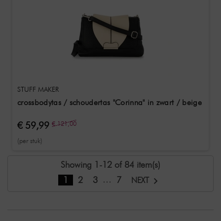
STUFF MAKER
crossbodytas / schoudertas "Corinna" in zwart / beige
€ 59,99
€ 121,00
(per stuk)
Showing 1-12 of 84 item(s)
…
1
2
3
7
NEXT