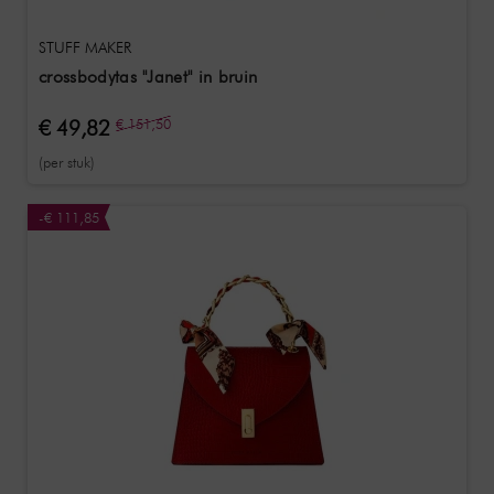
STUFF MAKER
crossbodytas "Janet" in bruin
€ 49,82
€ 151,50
(per stuk)
-€ 111,85