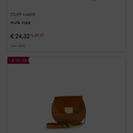
STUFF MAKER
muts roze
€ 24,32
€ 30,40
(per stuk)
-€ 101,68