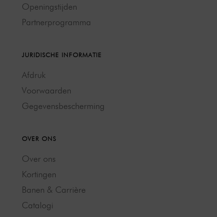
Openingstijden
ALVERRA BALANCE - uitgekiende bedkwaliteit voor
Partnerprogramma
professionele behandelingen.
JURIDISCHE INFORMATIE
Afdruk
Voorwaarden
Gegevensbescherming
OVER ONS
Over ons
Kortingen
Banen & Carrière
Catalogi