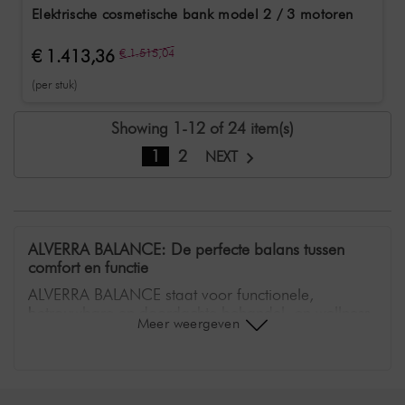
Elektrische cosmetische bank model 2 / 3 motoren
€ 1.413,36
€ 1.515,04
(per stuk)
Showing 1-12 of 24 item(s)
1
2
NEXT
ALVERRA BALANCE: De perfecte balans tussen
comfort en functie
ALVERRA BALANCE staat voor functionele,
betrouwbare en doordachte behandel- en wellness-
Meer weergeven
tafels die speciaal zijn ontwikkeld voor
professionele studio's en praktijken. Het merk
combineert solide technologie, hoog comfort en
tijdloos design en biedt een uitgebalanceerde
oplossing voor gebruikers die waarde hechten aan