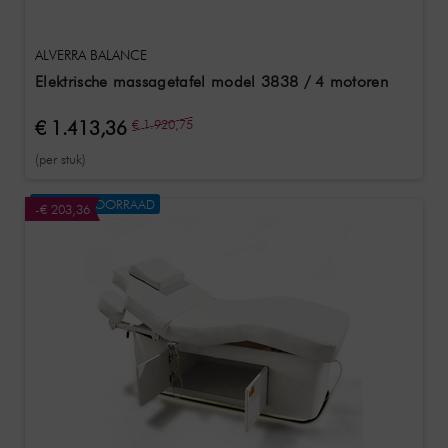
ALVERRA BALANCE
Elektrische massagetafel model 3838 / 4 motoren
€ 1.413,36
€ 1.920,75
(per stuk)
NIET OP VOORRAAD
-€ 203,36