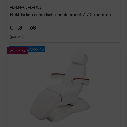
ALVERRA BALANCE
Elektrische cosmetische bank model 7 / 3 motoren
€ 1.311,68
(per stuk)
NIET OP VOORRAAD
-€ 395,54