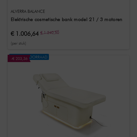
ALVERRA BALANCE
Elektrische cosmetische bank model 21 / 3 motoren
€ 1.006,64
€ 1.240,50
(per stuk)
NIET OP VOORRAAD
-€ 203,36