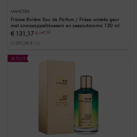
MANCERA
Franse Rivièra Eau de Parfum / Frisse uniseks geur
met sinaasappelbloesem en zeezoutaroma 120 ml
€ 131,17
€ 147,44
(1.093,08 € / L)
-€ 72,19