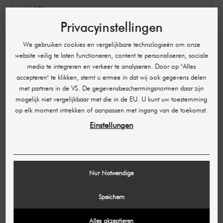
MANCERA
Intense Instant Crush Extrait de Parfum / Sensuele
Privacyinstellingen
donkere unisex geur met leer en roos 120 ml
€ 151,50
We gebruiken cookies en vergelijkbare technologieën om onze
€ 177,94
website veilig te laten functioneren, content te personaliseren, sociale
(1.262,50 € / L)
media te integreren en verkeer te analyseren. Door op "Alles
accepteren" te klikken, stemt u ermee in dat wij ook gegevens delen
NIET OP VOORRAAD
-€ 16,27
met partners in de VS. De gegevensbeschermingsnormen daar zijn
mogelijk niet vergelijkbaar met die in de EU. U kunt uw toestemming
op elk moment intrekken of aanpassen met ingang van de toekomst.
Einstellungen
Nur Notwendige
Speichern
Alles akzeptieren