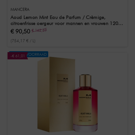
MANCERA
Aoud Lemon Mint Eau de Parfum / Crèmige,
citroenfrisse oergeur voor mannen en vrouwen 120
ml
€ 90,50
€ 162,69
(754,17 € / L)
NIET OP VOORRAAD
-€ 61,01