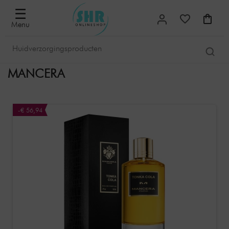
☰
Menu
MANCERA
-€ 56,94