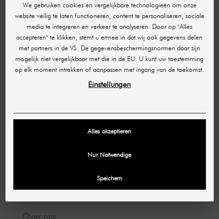
Bestelling beheren
We gebruiken cookies en vergelijkbare technologieën om onze
Annulering en retour
website veilig te laten functioneren, content te personaliseren, sociale
media te integreren en verkeer te analyseren. Door op "Alles
Betaalmethoden
accepteren" te klikken, stemt u ermee in dat wij ook gegevens delen
Verzending en levertijd
met partners in de VS. De gegevensbeschermingsnormen daar zijn
mogelijk niet vergelijkbaar met die in de EU. U kunt uw toestemming
Openingstijden
op elk moment intrekken of aanpassen met ingang van de toekomst.
Partnerprogramma
Einstellungen
JURIDISCHE INFORMATIE
Afdruk
Alles akzeptieren
Voorwaarden
Nur Notwendige
Gegevensbescherming
Speichern
OVER ONS
Over ons