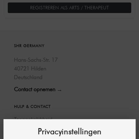
REGISTREREN ALS ARTS / THERAPEUT
SHR GERMANY
Hans-Sachs-Str. 17
40721 Hilden
Deutschland
Contact opnemen →
HULP & CONTACT
Toegankelijkheid
FAQ
Privacyinstellingen