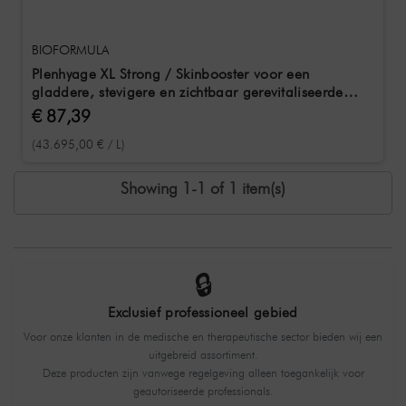
BIOFORMULA
Plenhyage XL Strong / Skinbooster voor een
gladdere, stevigere en zichtbaar gerevitaliseerde
huid 2 ml
€ 87,39
(43.695,00 € / L)
Showing 1-1 of 1 item(s)
🔒
Exclusief professioneel gebied
Voor onze klanten in de medische en therapeutische sector bieden wij een
uitgebreid assortiment.
Deze producten zijn vanwege regelgeving alleen toegankelijk voor
geautoriseerde professionals.