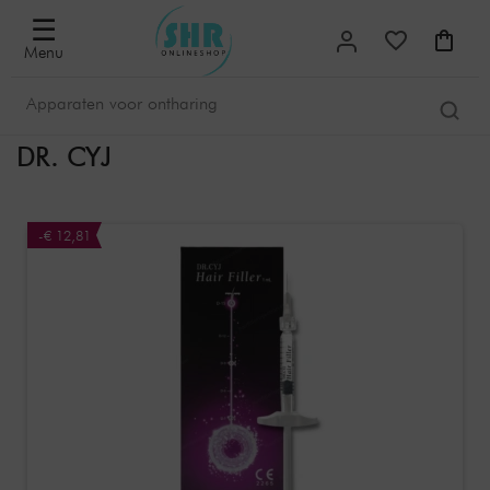
☰
Menu
DR. CYJ
-€ 12,81