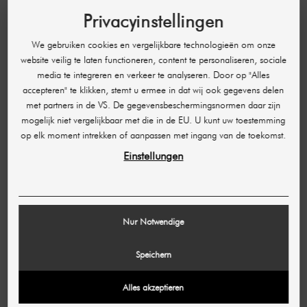
HULP & CONTACT
Privacyinstellingen
Toegankelijkheid
We gebruiken cookies en vergelijkbare technologieën om onze
FAQ
website veilig te laten functioneren, content te personaliseren, sociale
Bestelling beheren
media te integreren en verkeer te analyseren. Door op "Alles
accepteren" te klikken, stemt u ermee in dat wij ook gegevens delen
Annulering en retour
met partners in de VS. De gegevensbeschermingsnormen daar zijn
Betaalmethoden
mogelijk niet vergelijkbaar met die in de EU. U kunt uw toestemming
op elk moment intrekken of aanpassen met ingang van de toekomst.
Verzending en levertijd
Einstellungen
Openingstijden
Partnerprogramma
Nur Notwendige
JURIDISCHE INFORMATIE
Speichern
Afdruk
Voorwaarden
Alles akzeptieren
Gegevensbescherming