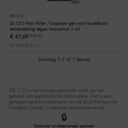
DR. CYJ
Dr CYJ Hair Filler / Injection gel voor hoofdhuid
behandeling tegen haaruitval 1 ml
€ 47,69
€ 60,50
(47.690,00 € / L)
Showing 1-1 of 1 item(s)
DR. CYJ is het toonaangevende merk op het
gebied van systematische haarvullers. Het is een
geregistreerd handelsmerk van de Zuid-Koreaanse
Caregen Group, 's werelds toonaangevende
bedrijf in biotechnologisch onderzoek naar
🔒
peptiden en groeifactoren en hun effectiviteit. De
pionier heeft in totaal meer dan 120 peptiden
Exclusief professioneel gebied