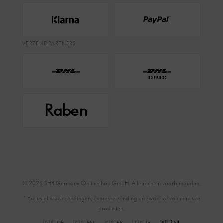
VERZENDPARTNERS
EXPRESS
Raben
© 2026 SHR Germany Onlineshop GmbH. Alle rechten voorbehouden.
* Exclusief vrachtzendingen, expresverzending en zware of volumineuze
producten.
🇩🇪 DE
🇬🇧 EN
🇫🇷 FR
🇮🇪 IE
🇳🇱 NL