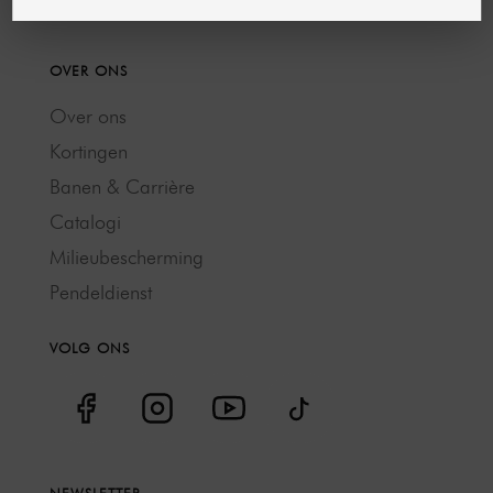
OVER ONS
Over ons
Kortingen
Banen & Carrière
Catalogi
Milieubescherming
Pendeldienst
VOLG ONS