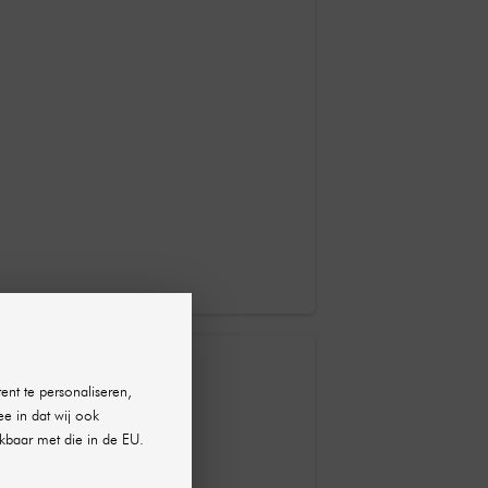
ent te personaliseren,
ee in dat wij ook
kbaar met die in de EU.