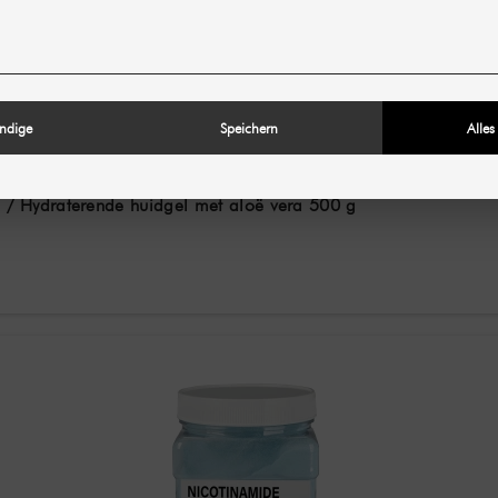
ndige
Speichern
Alles
 Hydraterende huidgel met aloë vera 500 g