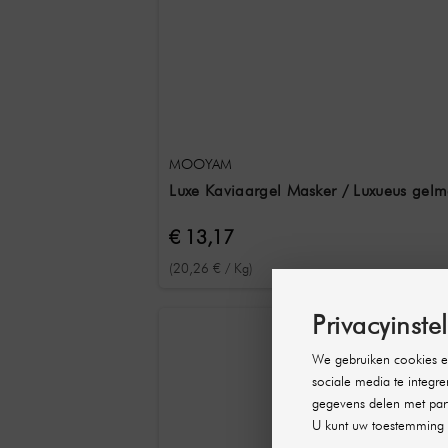
MOOYAM
Luxe Kaviaargel Masker / Luxueus gelma
€ 13,17
(20,26 € / Kg)
Privacyinste
We gebruiken cookies en
sociale media te integre
gegevens delen met part
U kunt uw toestemming 