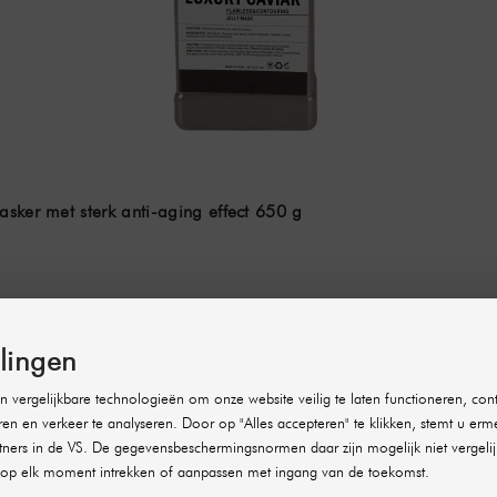
sker met sterk anti-aging effect 650 g
llingen
 vergelijkbare technologieën om onze website veilig te laten functioneren, cont
ren en verkeer te analyseren. Door op "Alles accepteren" te klikken, stemt u erm
ners in de VS. De gegevensbeschermingsnormen daar zijn mogelijk niet vergelij
op elk moment intrekken of aanpassen met ingang van de toekomst.