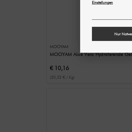
Einstellungen
Nur Notwe
MOOYAM
MOOYAM Aloë Vera Hydraterende Gel /
€ 10,16
(20,32 € / Kg)