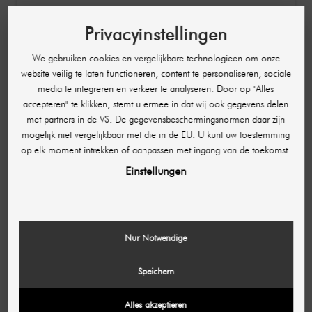
ARABIYAT PRESTIGE
Cranberry Musk Eau De Parfum / Poederachtige,
Privacyinstellingen
zoet-frisse unisex geur 100 ml
€ 20,23
We gebruiken cookies en vergelijkbare technologieën om onze
€ 30,40
website veilig te laten functioneren, content te personaliseren, sociale
(202,30 € / L)
media te integreren en verkeer te analyseren. Door op "Alles
accepteren" te klikken, stemt u ermee in dat wij ook gegevens delen
-€ 10,17
met partners in de VS. De gegevensbeschermingsnormen daar zijn
mogelijk niet vergelijkbaar met die in de EU. U kunt uw toestemming
op elk moment intrekken of aanpassen met ingang van de toekomst.
Einstellungen
Nur Notwendige
Speichern
Alles akzeptieren