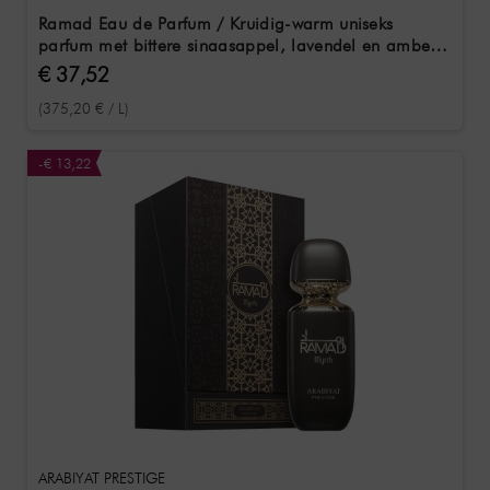
Ramad Eau de Parfum / Kruidig-warm uniseks
parfum met bittere sinaasappel, lavendel en amber
100 ml
€ 37,52
(375,20 € / L)
-€ 13,22
ARABIYAT PRESTIGE