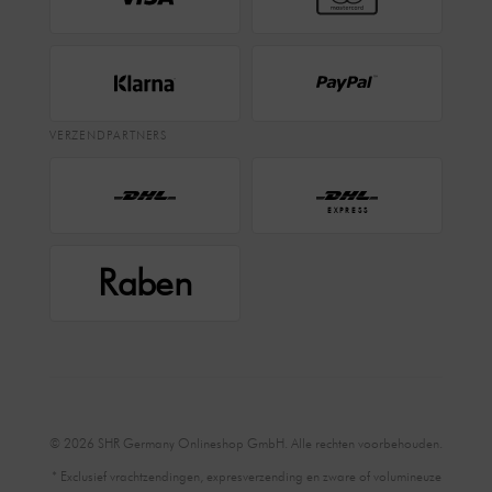
VERZENDPARTNERS
EXPRESS
Raben
© 2026 SHR Germany Onlineshop GmbH. Alle rechten voorbehouden.
* Exclusief vrachtzendingen, expresverzending en zware of volumineuze