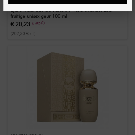
ARABIYAT PRESTIGE
Lyche Musk Eau De Parfum / Verkwikkende, zoet-
fruitige unisex geur 100 ml
€ 20,23
€ 30,40
(202,30 € / L)