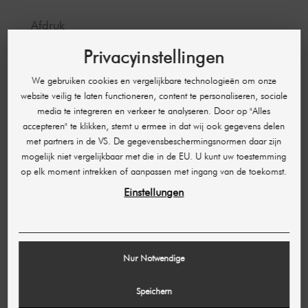
Afdruk
Voorwaarden
Privacyinstellingen
Gegevensbescherming
We gebruiken cookies en vergelijkbare technologieën om onze
website veilig te laten functioneren, content te personaliseren, sociale
media te integreren en verkeer te analyseren. Door op "Alles
OVER ONS
accepteren" te klikken, stemt u ermee in dat wij ook gegevens delen
met partners in de VS. De gegevensbeschermingsnormen daar zijn
Over ons
mogelijk niet vergelijkbaar met die in de EU. U kunt uw toestemming
Kortingen
op elk moment intrekken of aanpassen met ingang van de toekomst.
Banen & Carrière
Einstellungen
Catalogi
Milieubescherming
Pendeldienst
Nur Notwendige
VOLG ONS
Speichern