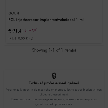
GOURI
PCL injecteerbaar implantaatvulmiddel 1 ml
€ 91,41
€ 121,00
(91.410,00 € / L)
Showing 1-1 of 1 item(s)
🔒
Exclusief professioneel gebied
Voor onze klanten in de medische en therapeutische sector bieden wij een
uitgebreid assortiment.
Deze producten zijn vanwege regelgeving alleen toegankelijk voor
geautoriseerde professionals.