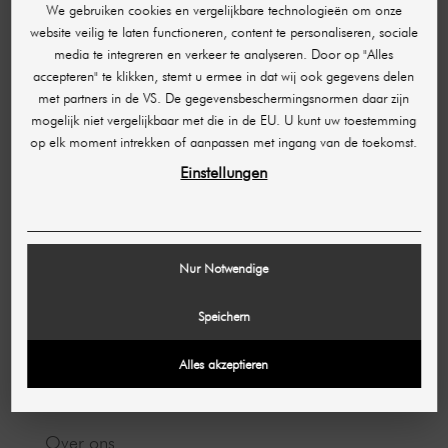
Bestelling beheren
We gebruiken cookies en vergelijkbare technologieën om onze
Annulering en retour
website veilig te laten functioneren, content te personaliseren, sociale
media te integreren en verkeer te analyseren. Door op "Alles
Betaalmethoden
accepteren" te klikken, stemt u ermee in dat wij ook gegevens delen
Verzending en levertijd
met partners in de VS. De gegevensbeschermingsnormen daar zijn
mogelijk niet vergelijkbaar met die in de EU. U kunt uw toestemming
Openingstijden
op elk moment intrekken of aanpassen met ingang van de toekomst.
Partnerprogramma
Einstellungen
JURIDISCHE INFORMATIE
Afdruk
Nur Notwendige
Voorwaarden
Speichern
Gegevensbescherming
Alles akzeptieren
OVER ONS
Over ons