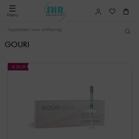
☰
Menu
GOURI
-€ 29,59