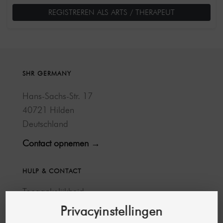
REGISTREREN ALS ARTS / THERAPEUT
SHR GERMANY
Hans-Sachs-Str. 17
40721 Hilden
Deutschland
Contact opnemen →
HULP & CONTACT
Toegankelijkheid
FAQ
Privacyinstellingen