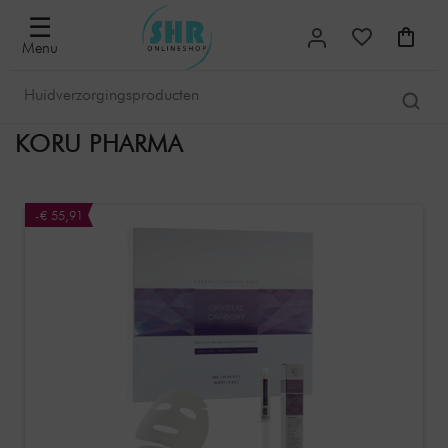
☰
Menu
KORU PHARMA
-€ 55,91