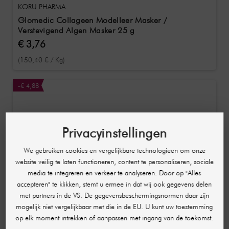
KORU PHARMA
Glomedic Collageen Modelleer Masker /
Verstevigend Algen Masker 25 g
€ 3,76
(150,40 € / Kg)
-€ 4,88
Privacyinstellingen
We gebruiken cookies en vergelijkbare technologieën om onze
website veilig te laten functioneren, content te personaliseren, sociale
media te integreren en verkeer te analyseren. Door op "Alles
accepteren" te klikken, stemt u ermee in dat wij ook gegevens delen
met partners in de VS. De gegevensbeschermingsnormen daar zijn
mogelijk niet vergelijkbaar met die in de EU. U kunt uw toestemming
op elk moment intrekken of aanpassen met ingang van de toekomst.