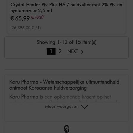
Crystal Healer PN Plus HA / huidvuller met 2% PN en
hyaluronzuur 2,5 ml
€ 65,99
€ 70,87
(26.396,00 € / L)
Showing 1-12 of 15 item(s)
1
2
NEXT
Koru Pharma - Wetenschappelijke uitmuntendheid
ontmoet Koreaanse huidverzorging
Koru Pharma
is een opkomende kracht op het
gebied van
zeer effectieve, medisch geïnspireerde
Meer weergeven
Koreaanse huidverzorging
. Het merk combineert
wetenschappelijke innovatie, dermatologische
expertise en luxe huidverzorgingservaringen - in lijn
met de wereldberoemde
🔒
K-Beauty filosofie
. In een
snelgroeiende markt voor doelgerichte, functionele