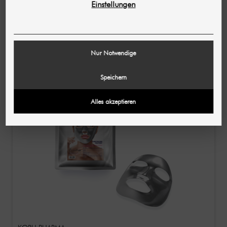
Einstellungen
KORU PHARMA
Crystal Healer PN / Vulstof met 2,5% PN 2,5 ml
€ 65,99
€ 70,87
Nur Notwendige
(26.396,00 € / L)
Speichern
Alles akzeptieren