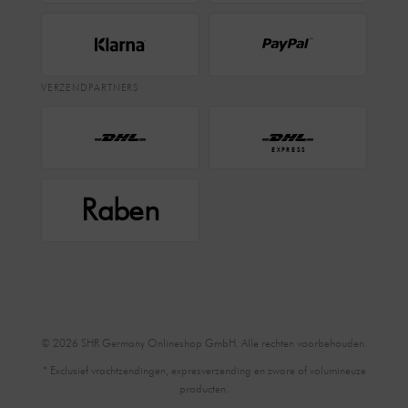
Germany online shop
en ervaar hoe
moderne
wetenschap en Koreaanse huidverzorgingskunst
elkaar in perfecte harmonie aanvullen.
VERZENDPARTNERS
EXPRESS
Raben
© 2026 SHR Germany Onlineshop GmbH. Alle rechten voorbehouden.
* Exclusief vrachtzendingen, expresverzending en zware of volumineuze
producten.