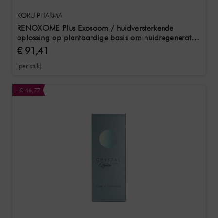
KORU PHARMA
RENOXOME Plus Exosoom / huidversterkende
oplossing op plantaardige basis om huidregeneratie
te bevorderen
€ 91,41
(per stuk)
-€ 46,77