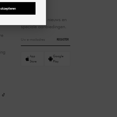
NEWSLETTER
 akzeptieren
Ontvang ons nieuws en
speciale aanbiedingen.
re
REGISTER
ing
App
Google
Store
Play