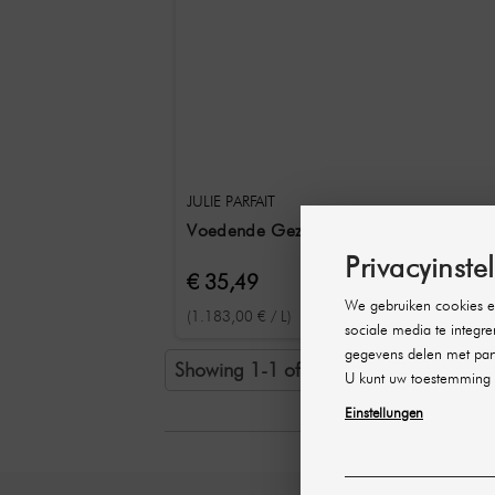
JULIE PARFAIT
Voedende Gezichtsolie met Anti-Aging
Privacyinste
€ 35,49
We gebruiken cookies en
(1.183,00 € / L)
sociale media te integre
gegevens delen met part
Showing 1-1 of 1 item(s)
U kunt uw toestemming 
Einstellungen