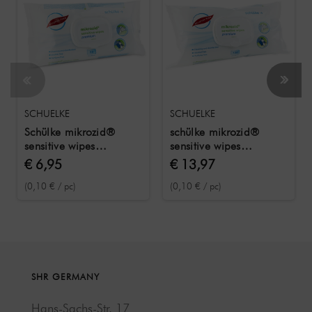
SCHUELKE
SCHUELKE
Schülke mikrozid®
schülke mikrozid®
sensitive wipes
sensitive wipes
premium 50
premium 100
€ 6,95
€ 13,97
desinfectiedoekjes
desinfectiedoekjes
(0,10 € / pc)
(0,10 € / pc)
SHR GERMANY
Hans-Sachs-Str. 17