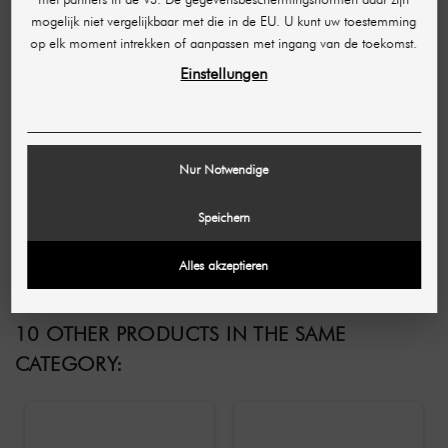
mogelijk niet vergelijkbaar met die in de EU. U kunt uw toestemming
op elk moment intrekken of aanpassen met ingang van de toekomst.
Einstellungen
Nur Notwendige
SCHUELKE
SCHUELKE
Schülke mikrozid®
schülke mikrozid®
Speichern
sensitive wipes
sensitive wipes
premium 50
premium 100
€ 6,95
€ 13,97
desinfectiedoekjes
desinfectiedoekjes
Alles akzeptieren
(0,10 € / pc)
(0,10 € / pc)
10 OTHER PRODUCTS IN THE SAME
CATEGORY: