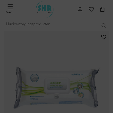
☰
Menu