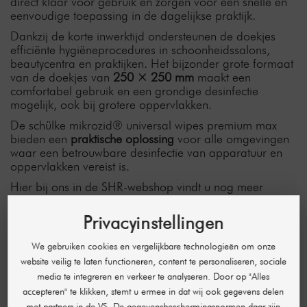
direct klaar voor gebruik en zorgen voor een snelle en
eenvoudige toepassing in de dagelijkse praktijk.
Dankzij de korte inwerktijd ondersteunen de doekjes
efficiënte hygiëneprocedures in schoonheidssalons,
beautycentra en praktijken. Het bijzonder grote formaat
van de doekjes van
250 × 250 mm
maakt een
comfortabel gebruik en een grondige desinfectie
mogelijk, ook bij grotere oppervlakken.
De schülke mikrozid® universal wipes premium max
bieden een
praktische oplossing
voor alle omgevingen
waar een betrouwbare desinfectie van apparatuur en
oppervlakken vereist is.
Hier bij ons in de SHR-webshop vindt u nog meer
professionele hygiëneproducten van het professionele
merk schülke voor salons en praktijken.
Privacyinstellingen
We gebruiken cookies en vergelijkbare technologieën om onze
SERIE PRODUCTEN
website veilig te laten functioneren, content te personaliseren, sociale
media te integreren en verkeer te analyseren. Door op "Alles
accepteren" te klikken, stemt u ermee in dat wij ook gegevens delen
met partners in de VS. De gegevensbeschermingsnormen daar zijn