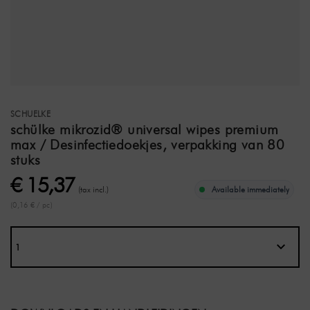
SCHUELKE
schülke mikrozid® universal wipes premium
max / Desinfectiedoekjes, verpakking van 80
stuks
€ 15,37
(tax incl.)
Available immediately
(0,16 € / pc)