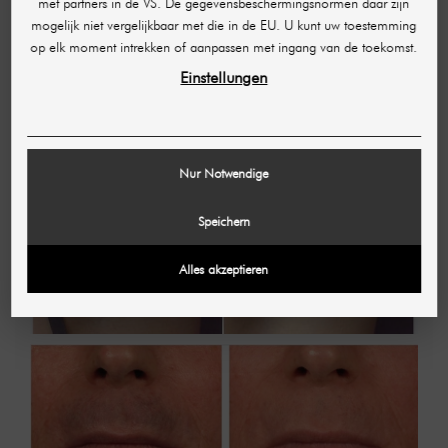
met partners in de VS. De gegevensbeschermingsnormen daar zijn
mogelijk niet vergelijkbaar met die in de EU. U kunt uw toestemming
D 808
op elk moment intrekken of aanpassen met ingang van de toekomst.
A755
Einstellungen
3 golven
Nur Notwendige
Speichern
Alles akzeptieren