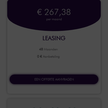
€ 267,38
per maand
LEASING
48
Maanden
0 €
Aanbetaling
EEN OFFERTE AANVRAGEN