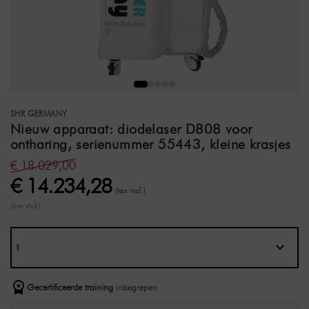
SHR GERMANY
Nieuw apparaat: diodelaser D808 voor
ontharing, serienummer 55443, kleine krasjes
€ 18.029,00
€ 14.234,28
(tax incl.)
(per stuk)
Gecertificeerde training
inbegrepen