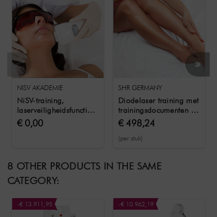
NISV AKADEMIE
SHR GERMANY
NiSV-training,
Diodelaser training met
laserveiligheidsfunctionaris
trainingsdocumenten &
volgens OStrV en
certificaat
€ 0,00
€ 498,24
TROS,
(per stuk)
8 OTHER PRODUCTS IN THE SAME
CATEGORY:
-€ 13.911,95
-€ 10.962,19