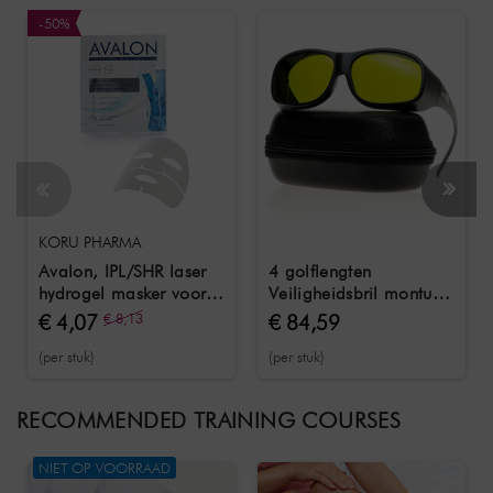
-50%
KORU PHARMA
Avalon, IPL/SHR laser
4 golflengten
hydrogel masker voor
Veiligheidsbril montuur
nabehandeling 1 stuk
33 / OD 5/6/7 / 740 -
€ 4,07
€ 8,13
€ 84,59
1100 nm
(per stuk)
(per stuk)
RECOMMENDED TRAINING COURSES
NIET OP VOORRAAD