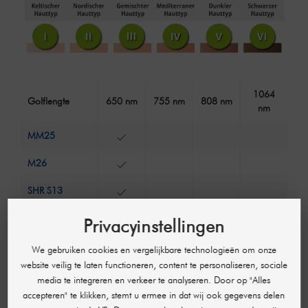
1064
Golflengte
650 nm
755 nm
808 nm
nm
MM25
M26
SHR S13
SHR S14
Privacyinstellingen
SHR M Pro
We gebruiken cookies en vergelijkbare technologieën om onze
website veilig te laten functioneren, content te personaliseren, sociale
MD 808
media te integreren en verkeer te analyseren. Door op "Alles
accepteren" te klikken, stemt u ermee in dat wij ook gegevens delen
MD 808 Pro