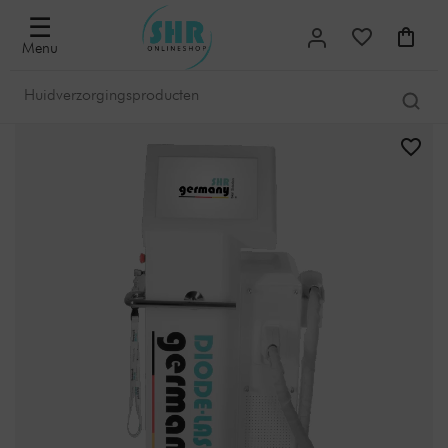
☰
Menu