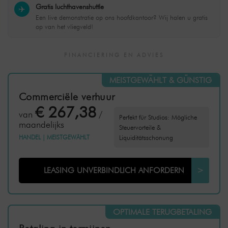
Gratis luchthavenshuttle
✈️
Een live demonstratie op ons hoofdkantoor? Wij halen u gratis
op van het vliegveld!
FINANCIERING EN ADVIES
MEISTGEWÄHLT & GÜNSTIG
Commerciële verhuur
€ 267,38
van
/
Perfekt für Studios: Mögliche
maandelijks
Steuervorteile &
HANDEL
|
MEISTGEWÄHLT
Liquiditätsschonung
LEASING UNVERBINDLICH ANFORDERN
>
OPTIMALE TERUGBETALING