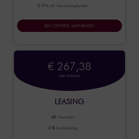
€ 996,40 Verwerkingskosten
EEN OFFERTE AANVRAGEN
€ 267,38
per maand
LEASING
48
Maanden
0 €
Aanbetaling