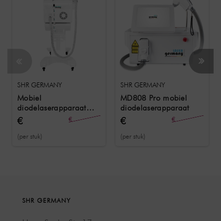
SHR GERMANY
SHR GERMANY
Mobiel
MD808 Pro mobiel
diodelaserapparaat
diodelaserapparaat
MD808
€
€
€
€
24.079,00
24.079,00
10.167,05
13.116,81
(per stuk)
(per stuk)
SHR GERMANY