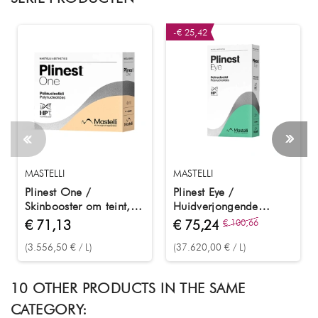
-€ 25,42
MASTELLI
MASTELLI
Plinest One /
Plinest Eye /
Skinbooster om teint,
Huidverjongende
elasticiteit en
biostimulator met
€ 71,13
€ 75,24
€ 100,66
vochtbalans te
polynucleotiden voor
(3.556,50 € / L)
(37.620,00 € / L)
verbeteren 5x 4 ml
de oogcontouren 2 ml
10 OTHER PRODUCTS IN THE SAME
CATEGORY: