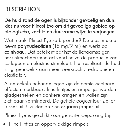
DESCRIPTION
De huid rond de ogen is bijzonder gevoelig en dun:
kies nu voor Plinest Eye om dit gevoelige gebied op
biologische, zachte en duurzame wijze te verjongen.
Wat maakt Plinest Eye zo bijzonder? De biostimulator
bevat
polynucleotiden
(15 mg/2 ml) en werkt op
celniveau
. Dat betekent dat het de lichaamseigen
herstelmechanismen activeert en zo de productie van
collageen en elastine stimuleert. Het resultaat: de huid
krijgt geleidelijk aan meer veerkracht, hydratatie en
elasticiteit.
Al na enkele behandelingen zijn de eerste zichtbare
effecten merkbaar: fijne lijntjes en rimpeltjes worden
gladgestreken en donkere kringen en wallen zijn
zichtbaar verminderd. De gehele oogcontour ziet er
frisser uit. Uw klanten zien er
jaren jonger
uit.
Plinest Eye is geschikt voor gerichte toepassing bij:
Fijne lijntjes en oppervlakkige rimpels