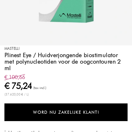
MASTELLI
Plinest Eye / Huidverjongende biostimulator
met polynucleotiden voor de oogcontouren 2
ml
€ 100,66
€ 75,24
(tax incl.)
(37.620,00 € / L)
WORD NU ZAKELIJKE KLANT!