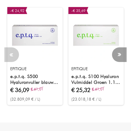
-€ 24,92
-€ 35,69
EPITIQUE
EPITIQUE
e.p.t.q. S500
e.p.t.q. S100 Hyaluron
Hyaluronvuller blauw
Vulmiddel Groen 1.1
1,1 ml
ml
€ 36,09
€ 61,01
€ 25,32
€ 61,01
(32.809,09 € / L)
(23.018,18 € / L)