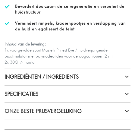
Bevordert duurzaam de celregeneratie en verbetert de
huidstructuur
Vermindert rimpels, kraaienpootjes en verslapping van
de huid en egaliseert de teint
Inhoud van de levering:
1x voorgevulde spuit Mastelli Plinest Eye / huidverjongende
biostimulator met polynucleotiden voor de oogcontouren 2 ml
2x 30G ½ naald
INGREDIËNTEN / INGREDIENTS
SPECIFICATIES
ONZE BESTE PRIJSVERGELIJKING