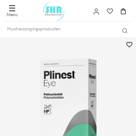
☰
Menu