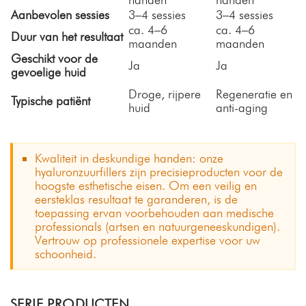
Aanbevolen sessies
3–4 sessies
3–4 sessies
3
ca. 4–6
ca. 4–6
c
Duur van het resultaat
maanden
maanden
Geschikt voor de
B
Ja
Ja
gevoelige huid
g
Droge, rijpere
Regeneratie en
Typische patiënt
k
huid
anti-aging
l
Kwaliteit in deskundige handen: onze
hyaluronzuurfillers zijn precisieproducten voor de
hoogste esthetische eisen. Om een ​​veilig en
eersteklas resultaat te garanderen, is de
toepassing ervan voorbehouden aan medische
professionals (artsen en natuurgeneeskundigen).
Vertrouw op professionele expertise voor uw
schoonheid.
SERIE PRODUCTEN