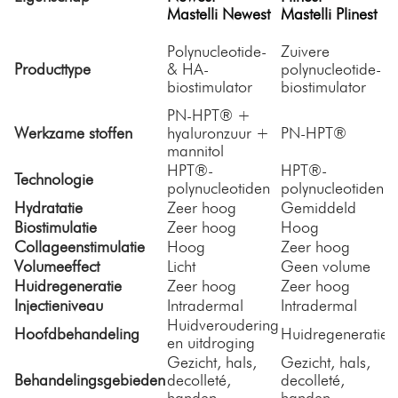
M
Mastelli Newest
Mastelli Plinest
E
P
Polynucleotide-
Zuivere
b
Producttype
& HA-
polynucleotide-
v
biostimulator
biostimulator
o
PN-HPT® +
Werkzame stoffen
hyaluronzuur +
PN-HPT®
mannitol
HPT®-
HPT®-
Technologie
polynucleotiden
polynucleotiden
p
Hydratatie
Zeer hoog
Gemiddeld
Biostimulatie
Zeer hoog
Hoog
Collageenstimulatie
Hoog
Zeer hoog
Volumeeffect
Licht
Geen volume
Huidregeneratie
Zeer hoog
Zeer hoog
Injectieniveau
Intradermal
Intradermal
I
Huidveroudering
Hoofdbehandeling
Huidregeneratie
en uitdroging
Gezicht, hals,
Gezicht, hals,
T
Behandelingsgebieden
decolleté,
decolleté,
o
handen
handen
o