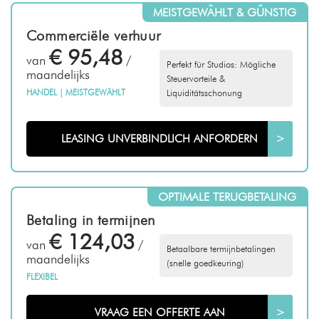
MEISTGEWÄHLT & GÜNSTIG
Commerciële verhuur
€ 95,48
van
/
Perfekt für Studios: Mögliche
maandelijks
Steuervorteile &
HANDEL
|
MEISTGEWÄHLT
Liquiditätsschonung
LEASING UNVERBINDLICH ANFORDERN
>
OPTIMALE TERUGBETALING
Betaling in termijnen
€ 124,03
van
/
Betaalbare termijnbetalingen
maandelijks
(snelle goedkeuring)
FLEXIBEL
VRAAG EEN OFFERTE AAN
>