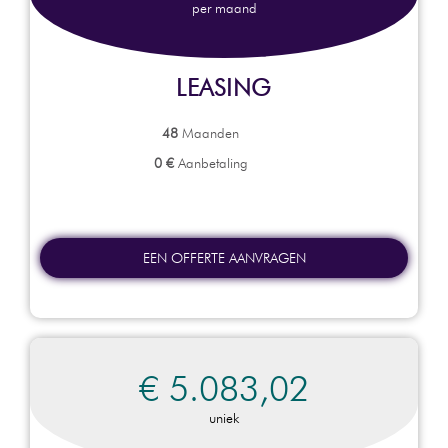
per maand
LEASING
48
Maanden
0 €
Aanbetaling
EEN OFFERTE AANVRAGEN
€ 5.083,02
uniek