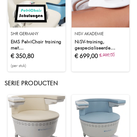
SHR GERMANY
NISV AKADEMIE
EMS PelviChair training
NiSV-training,
met
gespecialiseerde
trainingsdocumenten &
kennismodule 4 EMV
€ 350,80
€ 699,00
€ 900,00
certificaat
voor stimulatie
(per stuk)
SERIE PRODUCTEN