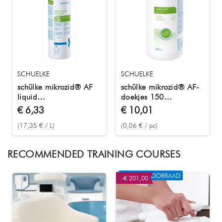
SCHUELKE
SCHUELKE
schülke mikrozid® AF
schülke mikrozid® AF-
liquid
doekjes 150
oppervlakteontsmettingsmiddel
desinfectiedoekjes in
€ 6,33
€ 10,01
250 ml
een blikje
(17,35 € / L)
(0,06 € / pc)
RECOMMENDED TRAINING COURSES
NIET OP VOORRAAD
-€ 201,00