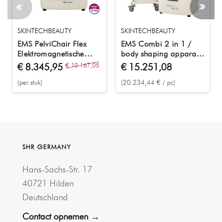
SKINTECHBEAUTY
SKINTECHBEAUTY
EMS PelviChair Flex
EMS Combi 2 in 1 /
Elektromagnetische
body shaping apparaat
stimulatiestoel om de
en PelviChair
€ 8.345,95
€ 10.167,05
€ 15.251,08
bekkenbodem te
(per stuk)
(20.234,44 € / pc)
versterken Wit
SHR GERMANY
Hans-Sachs-Str. 17
40721 Hilden
Deutschland
Contact opnemen →