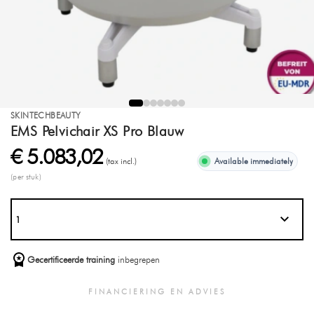
SKINTECHBEAUTY
EMS Pelvichair XS Pro Blauw
€ 5.083,02
(tax incl.)
Available immediately
(per stuk)
Gecertificeerde training
inbegrepen
FINANCIERING EN ADVIES