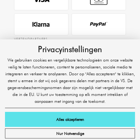
VERZENDPARTNERS
Privacyinstellingen
We gebruiken cookies en vergelijkbare technologieën om onze website
EXPRESS
veilig te laten functioneren, content te personaliseren, sociale media te
integreren en verkeer te analyseren. Door op "Alles accepteren" te klikken,
Raben
stemt u ermee in dat wij ook gegevens delen met partners in de VS. De
gegevensbeschermingsnormen daar zijn mogelijk niet vergelijkbaar met
die in de EU. U kunt uw toestemming op elk moment intrekken of
aanpassen met ingang van de toekomst.
Alles akzeptieren
© 2026 SHR Germany Onlineshop GmbH. Alle rechten voorbehouden.
Nur Notwendige
* Exclusief vrachtzendingen, expresverzending en zware of volumineuze