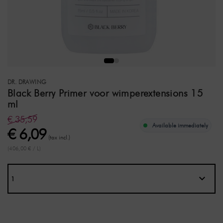
DR. DRAWING
Black Berry Primer voor wimperextensions 15
ml
€ 35,59
Available immediately
€ 6,09
(tax incl.)
(406,00 € / L)