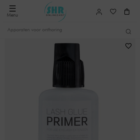
☰
Menu