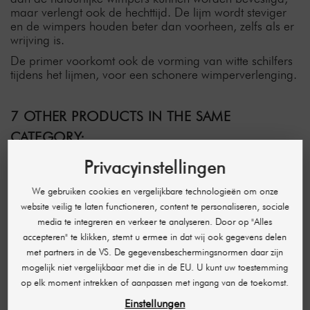
maar verlengt ook de hechttijd. De lijm wordt steviger
en de wimpers houden beter dan voorheen, zelfs als er
wrijving is.
De primer voorkomt ook de vorming van witte schilfers
tijdens het lijmen, voor een schonere wimperverlenging.
7 OTHER PRODUCTS IN THE SAME
CATEGORY:
Privacyinstellingen
-€ 19,83
We gebruiken cookies en vergelijkbare technologieën om onze
website veilig te laten functioneren, content te personaliseren, sociale
media te integreren en verkeer te analyseren. Door op "Alles
accepteren" te klikken, stemt u ermee in dat wij ook gegevens delen
met partners in de VS. De gegevensbeschermingsnormen daar zijn
mogelijk niet vergelijkbaar met die in de EU. U kunt uw toestemming
op elk moment intrekken of aanpassen met ingang van de toekomst.
Einstellungen
AUGENMANUFAKTUR
AUGENMANUFAKTUR