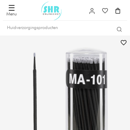
☰
Menu