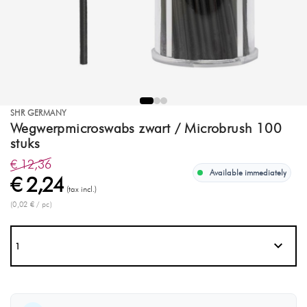
SHR GERMANY
Wegwerpmicroswabs zwart / Microbrush 100
stuks
€ 12,36
Available immediately
€ 2,24
(tax incl.)
(0,02 € / pc)