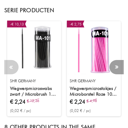
SERIE PRODUCTEN
-€ 10,13
-€ 2,75
SHR GERMANY
SHR GERMANY
Wegwerpmicroswabs
Wegwerpmicrostokjes /
zwart / Microbrush 100
Microborstel Roze 100
stuks
stuks
€ 2,24
€ 12,36
€ 2,24
€ 4,98
(0,02 € / pc)
(0,02 € / pc)
8 OTHER PRODUCTS IN THE SAME