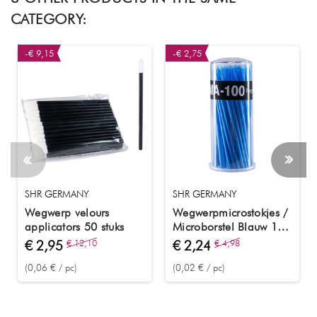
CATEGORY:
-€ 9,15
-€ 2,75
SHR GERMANY
SHR GERMANY
Wegwerp velours
Wegwerpmicrostokjes /
applicators 50 stuks
Microborstel Blauw 100
stuks
€ 2,95
€ 12,10
€ 2,24
€ 4,98
(0,06 € / pc)
(0,02 € / pc)