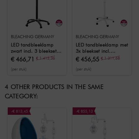
BLEACHING GERMANY
BLEACHING GERMANY
LED tandbleeklamp
LED tandbleeklamp met
zwart incl. 3 bleeksets
3x bleekset incl.
en training
training
€ 466,71
€ 1.413,36
€ 456,55
€ 1.311,68
(per stuk)
(per stuk)
4 OTHER PRODUCTS IN THE SAME
CATEGORY:
-€ 813,45
-€ 855,13