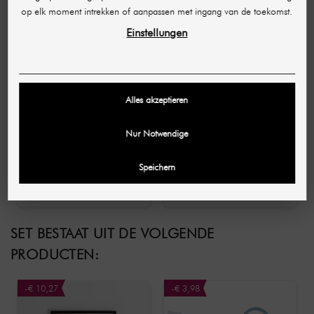
op elk moment intrekken of aanpassen met ingang van de toekomst.
Einstellungen
Alles akzeptieren
BLEACHING GERMANY
SHR GERMANY
Nur Notwendige
Tandblekende
Kleurgids in 3D / 20
mondspanner 5 stuks
kleuren
Speichern
€ 9,15
€ 49,82
(1,83 € / pc)
(per stuk)
SET BESTAAT UIT DE VOLGENDE
PRODUCTEN:
-€ 10,27
-€ 3,98