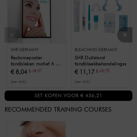
SHR GERMANY
BLEACHING GERMANY
Reclameposter
SHR Duitsland
tandbleken motief A /
tandbleekbehandelingsset
60 cm x 80 cm
€ 8,04
€ 18,31
€ 11,17
€ 15,15
(per stuk)
(per stuk)
SET
KOPEN VOOR € 436,21
RECOMMENDED TRAINING COURSES