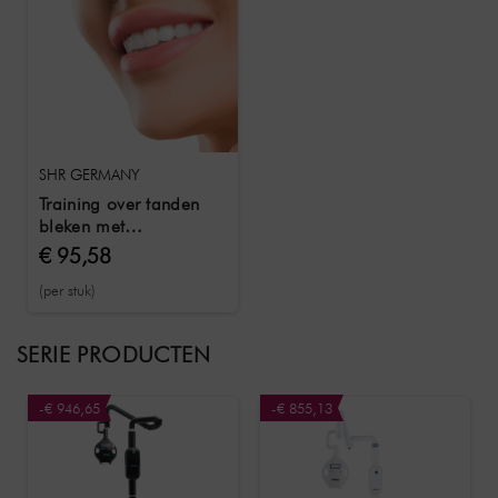
SHR GERMANY
Training over tanden
bleken met
trainingsdocumenten &
€ 95,58
certificaat
(per stuk)
SERIE PRODUCTEN
-€ 946,65
-€ 855,13