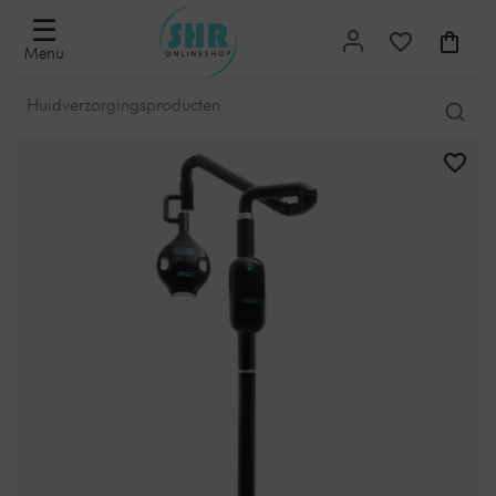
☰
Menu