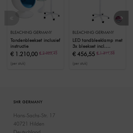
BLEACHING GERMANY
BLEACHING GERMANY
Tandenbleekset inclusief
LED tandbleeklamp met
instructie
3x bleekset incl.
training
€ 1.210,00
€ 2.023,45
€ 456,55
€ 1.311,68
(per stuk)
(per stuk)
SHR GERMANY
Hans-Sachs-Str. 17
40721 Hilden
Deutschland