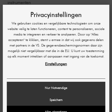
instrumenten
Hygiënevoorschriften in het instituut
Privacyinstellingen
Arbeidsveiligheid en ongevallenpreventie
Marketing
We gebruiken cookies en vergelijkbare technologieën om onze
website veilig te laten functioneren, content te personaliseren, sociale
media te integreren en verkeer te analyseren. Door op "Alles
Het gebruik van onze hyaluronpennen is
accepteren" te klikken, stemt u ermee in dat wij ook gegevens delen
uitsluitend voorbehouden aan zorgverleners en
met partners in de VS. De gegevensbeschermingsnormen daar zijn
artsen, maar privégebruik is eveneens
mogelijk niet vergelijkbaar met die in de EU. U kunt uw toestemming
toegestaan.
op elk moment intrekken of aanpassen met ingang van de toekomst.
Einstellungen
AANBEVOLEN ACCESSOIRES
-€ 123,03
Nur Notwendige
Speichern
Alles akzeptieren