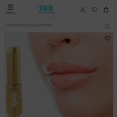
☰
Menu