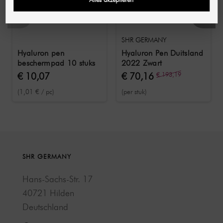
SHR GERMANY
Hyaluron pen
Hyaluron Pen Duitsland
beschermpad 10 stuks
2022 Zwart
€ 10,07
€ 70,16
€ 193,19
(1,01 € / pc)
(per stuk)
SHR GERMANY
Hans-Sachs-Str. 17
40721 Hilden
Deutschland