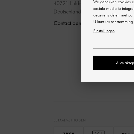
We gebruiken cookies en
40721 Hilden
FAQ
sociale media te integre
Deutschland
Bestellin
gegevens delen met part
U kunt uw toestemming 
Annulerin
Contact opnemen →
Einstellungen
Betaalme
Verzendi
levertijd
Openings
Alles akzep
Partner
BETAALMETHODEN