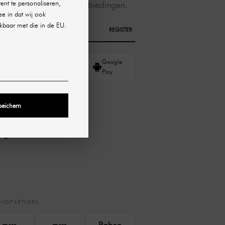
ent te personaliseren,
speciale aanbiedingen.
ee in dat wij ook
re
kbaar met die in de EU.
REGISTER
ing
App
Google
Store
Play
peichern
ENDPARTNERS