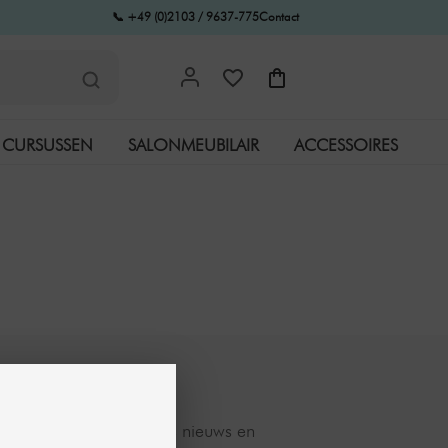
📞 +49 (0)2103 / 9637-775
Contact
CURSUSSEN
SALONMEUBILAIR
ACCESSOIRES
NEWSLETTER
Ontvang ons nieuws en