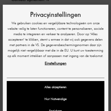
Privacyinstellingen
HULP & CONTACT
Toegankelijkheid
We gebruiken cookies en vergelijkbare technologieën om onze
website veilig te laten functioneren, content te personaliseren, sociale
FAQ
media te integreren en verkeer te analyseren. Door op "Alles
Bestelling beheren
accepteren" te klikken, stemt u ermee in dat wij ook gegevens delen
met partners in de VS. De gegevensbeschermingsnormen daar zijn
Annulering en retour
mogelijk niet vergelijkbaar met die in de EU. U kunt uw toestemming
Betaalmethoden
op elk moment intrekken of aanpassen met ingang van de toekomst.
Verzending en levertijd
Einstellungen
Openingstijden
Partnerprogramma
Alles akzeptieren
JURIDISCHE INFORMATIE
Nur Notwendige
Afdruk
Speichern