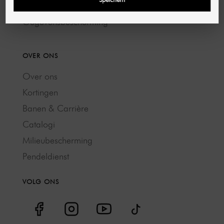
Voorwaarden
Gegevensbescherming
OVER ONS
Over ons
Kortingen
Banen & Carrière
Catalogi
Milieubescherming
Pendeldienst
VOLG ONS