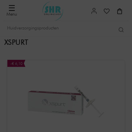
☰
Menu
XSPURT
-€ 6,10