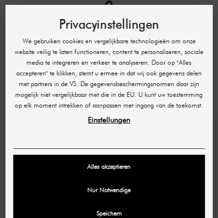
assortiment hyaluronvullers heeft gevestigd als een
🔒
betrouwbare keuze voor
Privacyinstellingen
schoonheidsbehandelingen. In dit artikel kom je
Exclusief professioneel gebied
alles te weten over het merk, de filosofie, de
Voor onze klanten in de medische en therapeutische sector bieden wij een
producten en de voordelen die ze bieden.
We gebruiken cookies en vergelijkbare technologieën om onze
uitgebreid assortiment.
website veilig te laten functioneren, content te personaliseren, sociale
Deze producten zijn vanwege regelgeving alleen toegankelijk voor
De filosofie van XSPURT
media te integreren en verkeer te analyseren. Door op "Alles
geautoriseerde professionals.
XSPURT heeft een duidelijke visie: het ontwikkelen
accepteren" te klikken, stemt u ermee in dat wij ook gegevens delen
van hoogwaardige, veilige en effectieve
REGISTREREN ALS ARTS / THERAPEUT
met partners in de VS. De gegevensbeschermingsnormen daar zijn
hyaluronvullers die zijn afgestemd op de individuele
mogelijk niet vergelijkbaar met die in de EU. U kunt uw toestemming
behoeften van de klant. Het merk maakt gebruik
op elk moment intrekken of aanpassen met ingang van de toekomst.
van geavanceerde technologieën en vertrouwt op
uitgebreid onderzoek om producten te ontwikkelen
Einstellungen
die in lijn zijn met de nieuwste wetenschappelijke
bevindingen. Kwaliteit en veiligheid staan voorop
SHR GERMANY
en daarom worden alle producten streng getest en
gecontroleerd om de hoogste normen te
Hans-Sachs-Str. 17
Alles akzeptieren
garanderen.
40721 Hilden
XSPURT productlijn
Nur Notwendige
Deutschland
De XSPURT productlijn omvat verschillende
hyaluronvullers die verschillen in samenstelling en
Contact opnemen →
Speichern
toepassingsmogelijkheden. Deze fillers zijn speciaal