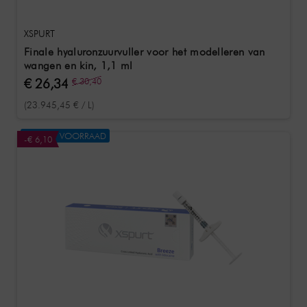
XSPURT
Finale hyaluronzuurvuller voor het modelleren van
wangen en kin, 1,1 ml
€ 26,34
€ 30,40
(23.945,45 € / L)
NIET OP VOORRAAD
-€ 6,10