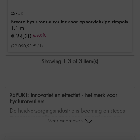
XSPURT
Breeze hyaluronzuurvuller voor oppervlakkige rimpels
1,1 ml
€ 24,30
€ 30,40
(22.090,91 € / L)
Showing 1-3 of 3 item(s)
XSPURT: Innovatief en effectief - het merk voor
hyaluronvullers
De huidverzorgingsindustrie is booming en steeds
meer mensen zijn op zoek naar oplossingen om
Meer weergeven
hun huid te revitaliseren, te hydrateren en er weer
jeugdig uit te laten zien. Een merk dat op dit gebied
opvalt is
XSPURT
, dat zich met zijn uitgebreide