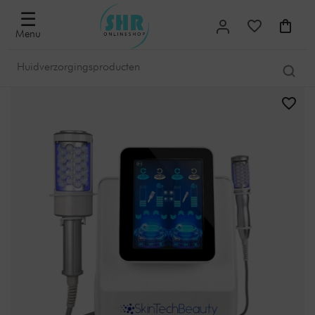
☰
Menu