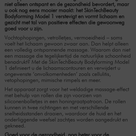
niet alleen ontspant en de gezondheid bevordert, maar
u ook nog eens mooier maakt: het SkinTechBeauty
Bodyforming Model 1 verstevigt en vormt lichaam en
gezicht met tal van positieve effecten die gewoonweg
goed voor u zijn.
Vochtophopingen, vetrolletjes, vermoeidheid – soms
voelt het lichaam gewoon zwaar aan. Dan helpt alleen
een volledig ontspannende massage. Waarom dan niet
een massage die tegelijkertijd de natuurlijke schoonheid
benadrukt? Met de SkinTechBeauty Bodyforming Model
1 definieert u de lichaamscontouren en verwijdert u
ongewenste ‘onvolkomenheden’ zoals cellulitis,
vetophopingen, mimische rimpels en meer.
Het apparaat zorgt voor het weldadige massage-effect
met behulp van rollen die zijn voorzien van
siliconenbolletjes in een honingraatpatroon. De rollen
kunnen in twee richtingen en met verschillende
snelheidsstanden draaien, waardoor de huid en het
onderliggende weefsel zachtjes worden aangedrukt en
gekneed.
Goed voor de gezondheid, nog beter voor de