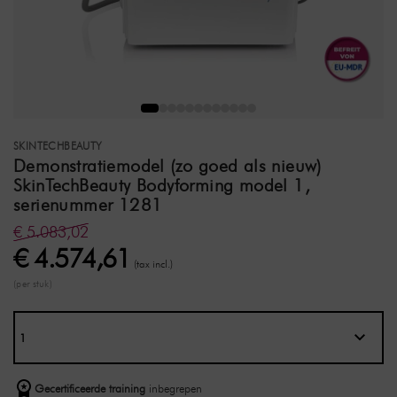
SKINTECHBEAUTY
Demonstratiemodel (zo goed als nieuw)
SkinTechBeauty Bodyforming model 1,
serienummer 1281
€ 5.083,02
€ 4.574,61
(tax incl.)
(per stuk)
Gecertificeerde training
inbegrepen