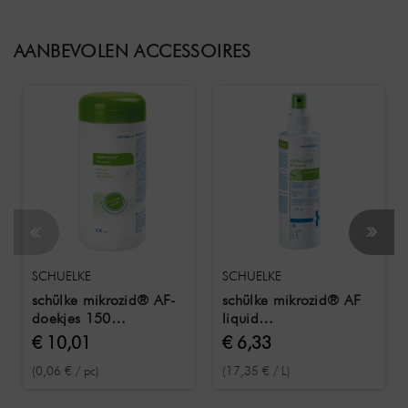
AANBEVOLEN ACCESSOIRES
SCHUELKE
SCHUELKE
schülke mikrozid® AF-
schülke mikrozid® AF
doekjes 150
liquid
desinfectiedoekjes in
oppervlakteontsmettingsmidd
€ 10,01
€ 6,33
een blikje
250 ml
(0,06 € / pc)
(17,35 € / L)