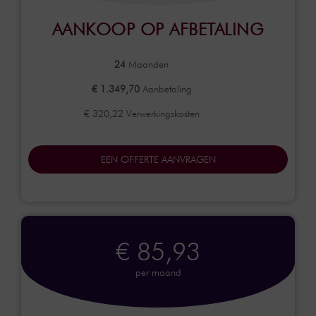
AANKOOP OP AFBETALING
24
Maanden
€ 1.349,70
Aanbetaling
€ 320,22 Verwerkingskosten
EEN OFFERTE AANVRAGEN
€ 85,93
per maand