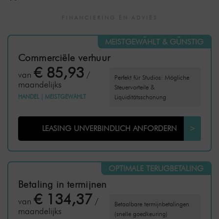
FINANCIERING EN ADVIES
MEISTGEWÄHLT & GÜNSTIG
Commerciële verhuur
€ 85,93
van
/
Perfekt für Studios: Mögliche
maandelijks
Steuervorteile &
HANDEL
|
MEISTGEWÄHLT
Liquiditätsschonung
LEASING UNVERBINDLICH ANFORDERN
>
OPTIMALE TERUGBETALING
Betaling in termijnen
€ 134,37
van
/
Betaalbare termijnbetalingen
maandelijks
(snelle goedkeuring)