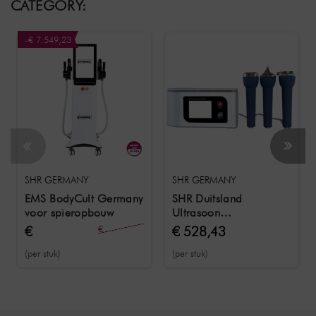
CATEGORY:
-€ 7.549,23
SHR GERMANY
SHR GERMANY
EMS BodyCult Germany
SHR Duitsland
voor spieropbouw
Ultrasoon
schoonheidsapparaat
€
€
€ 528,43
20.757,55
13.208,32
(per stuk)
(per stuk)