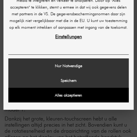
DIRECTE AANKOOP
media te integreren en verkeer te analyseren. Door op "Alles
accepteren" te klikken, stemt u ermee in dat wij ook gegevens delen
met partners in de VS. De gegevensbeschermingsnormen daar zijn
mogelijk niet vergelijkbaar met die in de EU. U kunt uw toestemming
op elk moment intrekken of aanpassen met ingang van de toekomst.
Einstellungen
KOOP NU
Nur Notwendige
Speichern
Eenvoudige bediening en comfortabel in gebruik
Alles akzeptieren
Terwijl uw klanten volledig ontspannen, profiteert u van
het gebruiksvriendelijke ontwerp van de Bodyforming
Model 1.
Dankzij het grote, kleuren-touchscreen hebt u alle
instellingen altijd precies in het zicht. Bovendien kunt u
de rotatiesnelheid en de draairichting van de rollen ook
aflezen op het display van het betreffende handstuk.