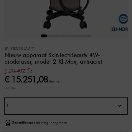
SKINTECHBEAUTY
Nieuw apparaat SkinTechBeauty 4W-
diodelaser, model 2 KI Max, antraciet
€ 30.402,52
€ 15.251,08
(tax incl.)
(per stuk)
Gecertificeerde training
inbegrepen