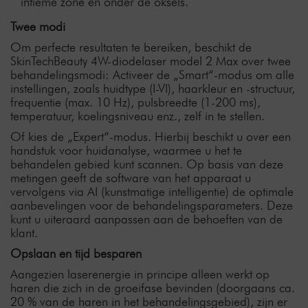
intieme zone en onder de oksels.
Twee modi
Om perfecte resultaten te bereiken, beschikt de
SkinTechBeauty 4W-diodelaser model 2 Max over twee
behandelingsmodi: Activeer de „Smart“-modus om alle
instellingen, zoals huidtype (I-VI), haarkleur en -structuur,
frequentie (max. 10 Hz), pulsbreedte (1-200 ms),
temperatuur, koelingsniveau enz., zelf in te stellen.
Of kies de „Expert“-modus. Hierbij beschikt u over een
handstuk voor huidanalyse, waarmee u het te
behandelen gebied kunt scannen. Op basis van deze
metingen geeft de software van het apparaat u
vervolgens via AI (kunstmatige intelligentie) de optimale
aanbevelingen voor de behandelingsparameters. Deze
kunt u uiteraard aanpassen aan de behoeften van de
klant.
Opslaan en tijd besparen
Aangezien laserenergie in principe alleen werkt op
haren die zich in de groeifase bevinden (doorgaans ca.
20 % van de haren in het behandelingsgebied), zijn er