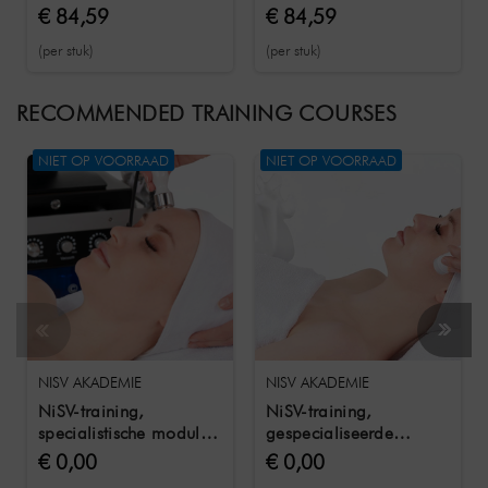
305 / 740 - 1100 nm
55 / OD 5/6/7 / 740 -
€ 84,59
€ 84,59
1100 nm
(per stuk)
(per stuk)
RECOMMENDED TRAINING COURSES
NIET OP VOORRAAD
NIET OP VOORRAAD
NISV AKADEMIE
NISV AKADEMIE
NiSV-training,
NiSV-training,
specialistische module
gespecialiseerde
1 De huid en haar
kennismodule 3 EMV in
€ 0,00
€ 0,00
aanhangsels
cosmetica