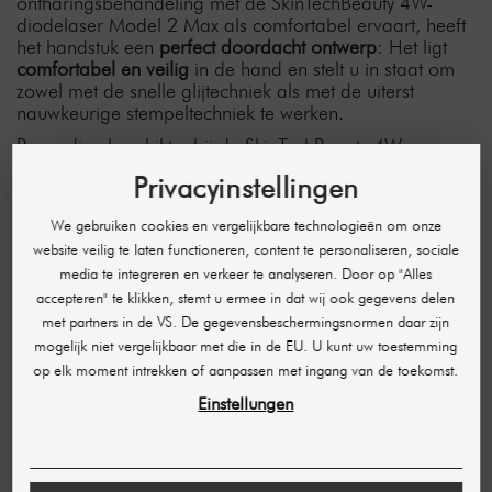
ontharingsbehandeling met de SkinTechBeauty 4W-
diodelaser Model 2 Max als comfortabel ervaart, heeft
het handstuk een
perfect doordacht ontwerp
: Het ligt
comfortabel en veilig
in de hand en stelt u in staat om
zowel met de snelle glijtechniek als met de uiterst
nauwkeurige stempeltechniek te werken.
Bovendien beschikt u bij de SkinTechBeauty 4W-
diodelaser Model 2 Max over
5 extra
Privacyinstellingen
handstukopzetstukken
met verschillende spotgroottes,
waarmee u alle lichaamsdelen perfect kunt bereiken en
We gebruiken cookies en vergelijkbare technologieën om onze
behandelen. Onthaar bijvoorbeeld zelfs de kleinste
website veilig te laten functioneren, content te personaliseren, sociale
gebieden, zoals de neus of de vingers, uiterst
media te integreren en verkeer te analyseren. Door op "Alles
nauwkeurig met het handige neusopzetstuk. Of gebruik
de grootste spot voor grote oppervlakken zoals de rug
accepteren" te klikken, stemt u ermee in dat wij ook gegevens delen
of de dijen. De opzetstukken zijn
kinderspel om te
met partners in de VS. De gegevensbeschermingsnormen daar zijn
verwisselen
en maken nog efficiënter werken mogelijk!
mogelijk niet vergelijkbaar met die in de EU. U kunt uw toestemming
op elk moment intrekken of aanpassen met ingang van de toekomst.
Eenvoudig in te stellen
Einstellungen
Niet alleen de bediening van het handstuk, ook het
instellen van de optimale behandelingswaarden is met
de SkinTechBeauty 4W Model 2 Max kinderspel. Pas
alle parameters, zoals fluentie, frequentie, pulsduur