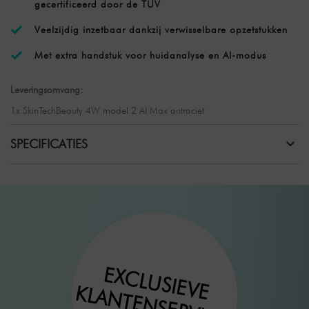
gecertificeerd door de TÜV
Veelzijdig inzetbaar dankzij verwisselbare opzetstukken
Met extra handstuk voor huidanalyse en AI-modus
Leveringsomvang:
1x SkinTechBeauty 4W model 2 AI Max antraciet
SPECIFICATIES
EXCLUSIEVE
KLANTENSERVICE