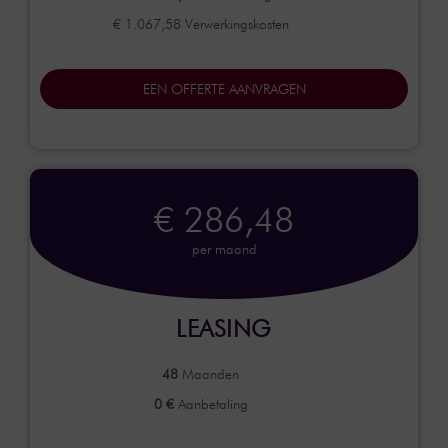
€ 1.067,58 Verwerkingskosten
EEN OFFERTE AANVRAGEN
€ 286,48
per maand
LEASING
48
Maanden
0 €
Aanbetaling