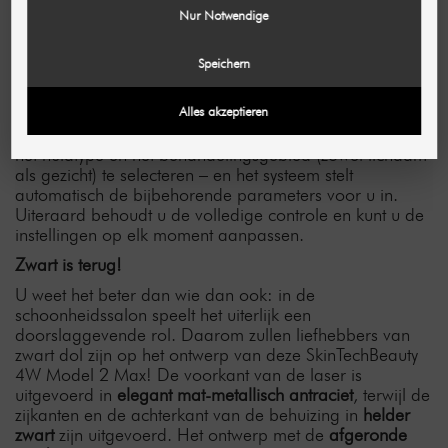
enz., snel en eenvoudig via het
15 inch grote LED-
Nur Notwendige
touchscreen
aan de behoeften van uw klant aan.
Dankzij eenvoudige en duidelijke symbolen verloopt het
instellen van de parameters volledig
intuïtief
.
Speichern
Het geavanceerde systeem ondersteunt u bij het
Alles akzeptieren
instellen van de parameters: nadat u het apparaat hebt
ingeschakeld, hoeft u alleen maar de lichaamslengte,
het huidtype en het behandelingsgebied (zowel lichaam
als gezicht) te selecteren – en het systeem stelt
automatisch de bijbehorende parameters voor u in.
Uiteraard behoudt u de volledige controle en kunt u de
instellingen op elk moment aanpassen.
Zwart is terug!
U weet het beter dan wie dan ook: in de
schoonheidssalon speelt het uiterlijk een
doorslaggevende rol. Daarom zullen liefhebbers van
zwart dol zijn op het ontwerp van deze SkinTechBeauty
4W Model 2 Max! De voorkant van de laser is
uitgevoerd in
elegant mat-metallisch antraciet
, terwijl de
zijkanten en de achterkant van de behuizing in
helder
zwart
zijn uitgevoerd. Het ontwerp met de
afgeronde