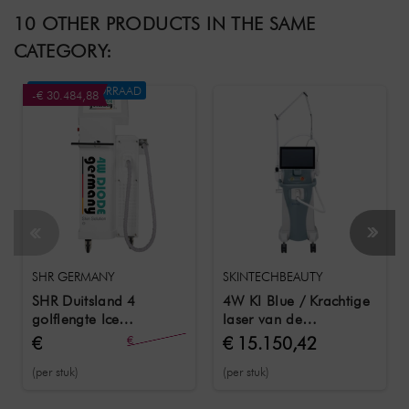
10 OTHER PRODUCTS IN THE SAME
CATEGORY:
NIET OP VOORRAAD
-€ 30.484,88
SHR GERMANY
SKINTECHBEAUTY
SHR Duitsland 4
4W KI Blue / Krachtige
golflengte Ice
laser van de
hoogvermogen laser
allernieuwste generatie
€
€
€ 15.150,42
50.820,00
(2026)
20.335,12
(per stuk)
(per stuk)