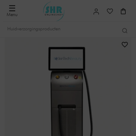
☰
Menu