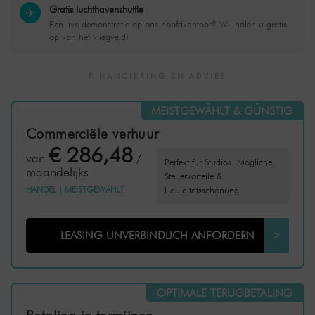
Gratis luchthavenshuttle
✈️
Een live demonstratie op ons hoofdkantoor? Wij halen u gratis
op van het vliegveld!
FINANCIERING EN ADVIES
MEISTGEWÄHLT & GÜNSTIG
Commerciële verhuur
€ 286,48
van
/
Perfekt für Studios: Mögliche
maandelijks
Steuervorteile &
HANDEL
|
MEISTGEWÄHLT
Liquiditätsschonung
LEASING UNVERBINDLICH ANFORDERN
>
OPTIMALE TERUGBETALING