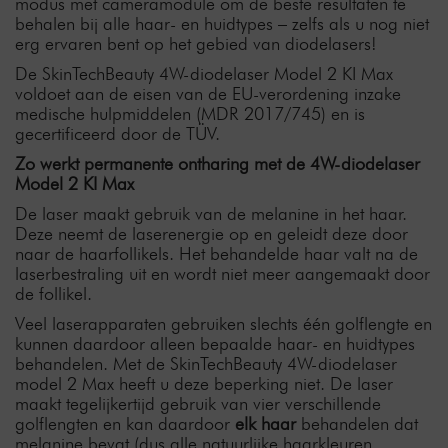
modus met cameramodule om de beste resultaten te
behalen bij alle haar- en huidtypes – zelfs als u nog niet
erg ervaren bent op het gebied van diodelasers!
De SkinTechBeauty 4W-diodelaser Model 2 KI Max
voldoet aan de eisen van de EU-verordening inzake
medische hulpmiddelen (MDR 2017/745) en is
gecertificeerd door de TÜV.
Zo werkt permanente ontharing met de 4W-diodelaser
Model 2 KI Max
De laser maakt gebruik van de melanine in het haar.
Deze neemt de laserenergie op en geleidt deze door
naar de haarfollikels. Het behandelde haar valt na de
laserbestraling uit en wordt niet meer aangemaakt door
de follikel.
Veel laserapparaten gebruiken slechts één golflengte en
kunnen daardoor alleen bepaalde haar- en huidtypes
behandelen. Met de SkinTechBeauty 4W-diodelaser
model 2 Max heeft u deze beperking niet. De laser
maakt tegelijkertijd gebruik van vier verschillende
golflengten en kan daardoor
elk haar
behandelen dat
melanine bevat (dus alle natuurlijke haarkleuren,