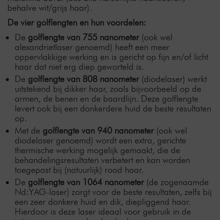
behalve wit/grijs haar).
De vier golflengten en hun voordelen:
De
golflengte van 755 nanometer
(ook wel
alexandrietlaser genoemd) heeft een meer
oppervlakkige werking en is gericht op fijn en/of licht
haar dat niet erg diep geworteld is.
De
golflengte van 808 nanometer
(diodelaser) werkt
uitstekend bij dikker haar, zoals bijvoorbeeld op de
armen, de benen en de baardlijn. Deze golflengte
levert ook bij een donkerdere huid de beste resultaten
op.
Met de
golflengte van 940 nanometer
(ook wel
diodelaser genoemd) wordt een extra, gerichte
thermische werking mogelijk gemaakt, die de
behandelingsresultaten verbetert en kan worden
toegepast bij (natuurlijk) rood haar.
De
golflengte van 1064 nanometer
(de zogenaamde
Nd:YAG-laser) zorgt voor de beste resultaten, zelfs bij
een zeer donkere huid en dik, diepliggend haar.
Hierdoor is deze laser ideaal voor gebruik in de