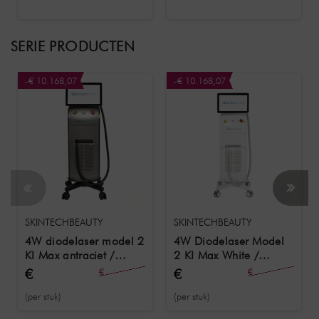
SERIE PRODUCTEN
-€ 10.168,07
-€ 10.168,07
SKINTECHBEAUTY
SKINTECHBEAUTY
4W diodelaser model 2
4W Diodelaser Model
KI Max antraciet /
2 KI Max White /
krachtige laser van de
Krachtige laser van de
€
€
€
€
allernieuwste generatie
30.402,52
nieuwste generatie
30.402,52
20.234,45
20.234,45
(per stuk)
(per stuk)
(2026)
(2026)