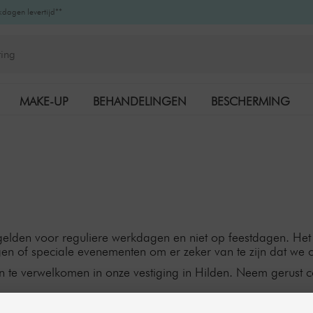
kdagen levertijd**
MAKE-UP
BEHANDELINGEN
BESCHERMING
K-BEAUTY
MERKEN
elden voor reguliere werkdagen en niet op feestdagen. Het 
gen of speciale evenementen om er zeker van te zijn dat we o
en te verwelkomen in onze vestiging in Hilden. Neem gerust 