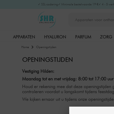
✓ SSL-codering
✓ Minimale bestelwaarde 19 €
✓ 4 - 5 wer
APPARATEN
HYALURON
PARFUM
ZORG
Home
Openingstijden
OPENINGSTIJDEN
Vestiging Hilden:
Maandag tot en met vrijdag: 8:00 tot 17:00 uur
Houd er rekening mee dat deze openingstijden g
controleren voordat u langskomt tijdens feestda
We kijken ernaar uit u tijdens onze openingstijd