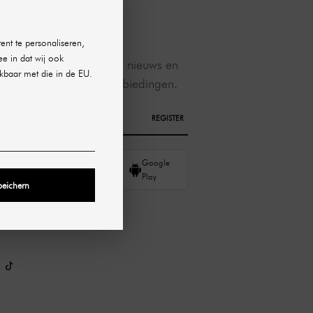
NEWSLETTER
ent te personaliseren,
ee in dat wij ook
Ontvang ons nieuws en
kbaar met die in de EU.
speciale aanbiedingen.
re
REGISTER
ing
App
Google
Store
Play
peichern