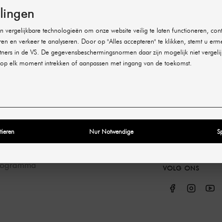
llingen
ONTACT
JURIDISCHE INFORMATIE
OVER ONS
 vergelijkbare technologieën om onze website veilig te laten functioneren, cont
ren en verkeer te analyseren. Door op "Alles accepteren" te klikken, stemt u erm
ijkheid
Afdruk
Over ons
ners in de VS. De gegevensbeschermingsnormen daar zijn mogelijk niet vergelij
Voorwaarden
Kortingen
op elk moment intrekken of aanpassen met ingang van de toekomst.
g beheren
Gegevensbescherming
Banen & Carriè
g en retour
Catalogi
thoden
Milieubescherm
ng en
Pendeldienst
tieren
Nur Notwendige
S
tijden
programma
VOLG ONS