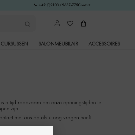
📞 +49 (0)2103 / 9637-775
Contact
CURSUSSEN
SALONMEUBILAIR
ACCESSOIRES
is altijd raadzaam om onze openingstijden te
pen zijn.
contact met ons op als u nog vragen heeft.