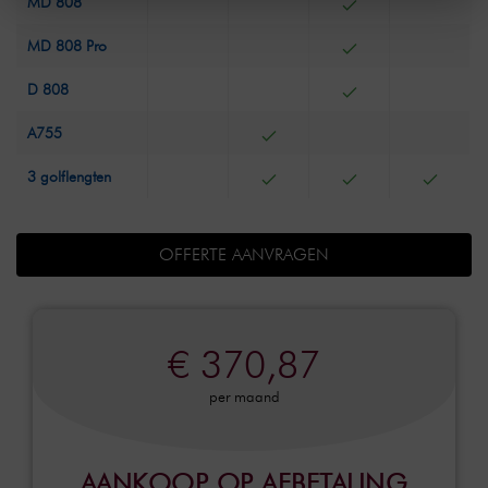
MD 808
MD 808 Pro
D 808
A755
3 golflengten
OFFERTE AANVRAGEN
€ 370,87
per maand
AANKOOP OP AFBETALING