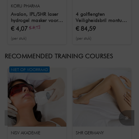
KORU PHARMA
Avalon, IPL/SHR laser
4 golflengten
hydrogel masker voor
Veiligheidsbril montuur
nabehandeling 1 stuk
33 / OD 5/6/7 / 740 -
€ 4,07
€ 8,13
€ 84,59
1100 nm
(per stuk)
(per stuk)
RECOMMENDED TRAINING COURSES
NIET OP VOORRAAD
NISV AKADEMIE
SHR GERMANY