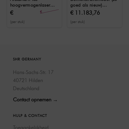
hoogvermogenlaser
goed als nieuw)
A755
Alexandrit Ice Laser
€
€
€ 11.183,76
43.439,00
A755, serienummer
20.234,45
(per stuk)
(per stuk)
29527, lakgebreken
SHR GERMANY
Hans-Sachs-Str. 17
40721 Hilden
Deutschland
Contact opnemen →
HULP & CONTACT
Toegankelijkheid