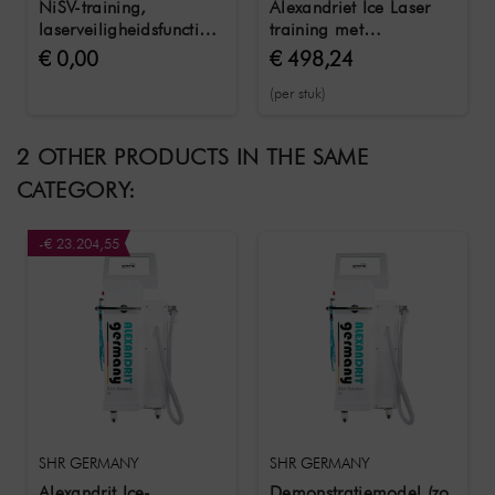
NiSV-training,
Alexandriet Ice Laser
laserveiligheidsfunctionaris
training met
volgens OStrV en
trainingsdocumenten &
€ 0,00
€ 498,24
TROS,
certificaat
(per stuk)
2 OTHER PRODUCTS IN THE SAME
CATEGORY:
-€ 23.204,55
SHR GERMANY
SHR GERMANY
Alexandrit Ice-
Demonstratiemodel (zo