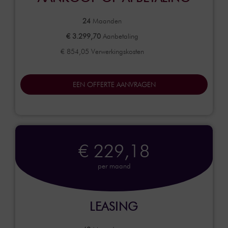
24
Maanden
€ 3.299,70
Aanbetaling
€ 854,05 Verwerkingskosten
EEN OFFERTE AANVRAGEN
€ 229,18
per maand
LEASING