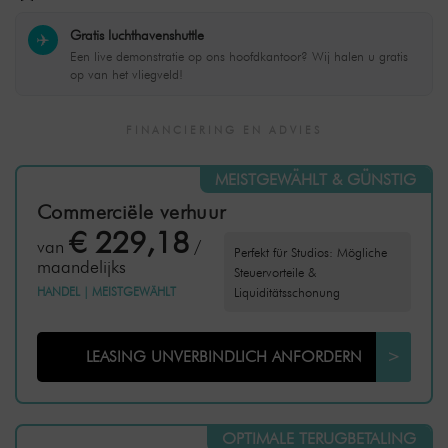
Gratis luchthavenshuttle
✈️
Een live demonstratie op ons hoofdkantoor? Wij halen u gratis
op van het vliegveld!
FINANCIERING EN ADVIES
MEISTGEWÄHLT & GÜNSTIG
Commerciële verhuur
€ 229,18
van
/
Perfekt für Studios: Mögliche
maandelijks
Steuervorteile &
HANDEL
|
MEISTGEWÄHLT
Liquiditätsschonung
LEASING UNVERBINDLICH ANFORDERN
>
OPTIMALE TERUGBETALING