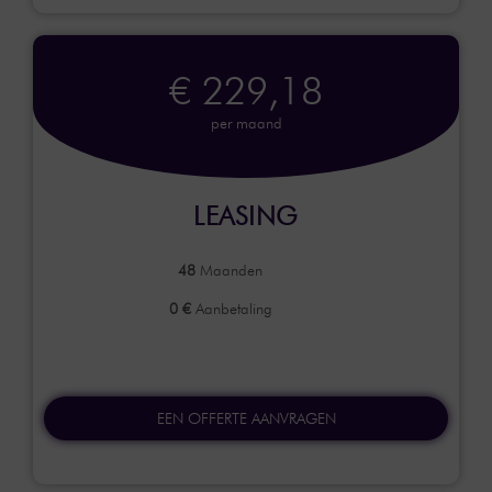
€ 229,18
per maand
LEASING
48
Maanden
0 €
Aanbetaling
EEN OFFERTE AANVRAGEN