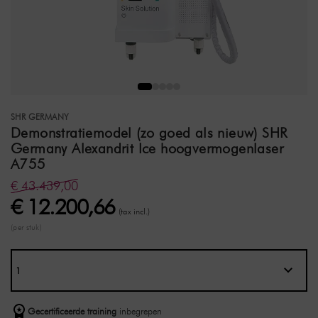
SHR GERMANY
Demonstratiemodel (zo goed als nieuw) SHR
Germany Alexandrit Ice hoogvermogenlaser
A755
€ 43.439,00
€ 12.200,66
(tax incl.)
(per stuk)
Gecertificeerde training
inbegrepen