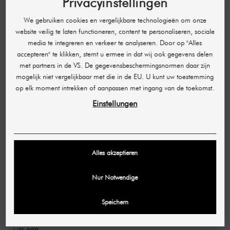
Privacyinstellingen
gratis training, documentatie over de workshop,
informatie voor klanten en een certificaat. Meer
We gebruiken cookies en vergelijkbare technologieën om onze
informatie vindt u onder de rubriek Academie-
website veilig te laten functioneren, content te personaliseren, sociale
trainingen.
media te integreren en verkeer te analyseren. Door op "Alles
accepteren" te klikken, stemt u ermee in dat wij ook gegevens delen
OFFERTE AANVRAGEN
met partners in de VS. De gegevensbeschermingsnormen daar zijn
mogelijk niet vergelijkbaar met die in de EU. U kunt uw toestemming
op elk moment intrekken of aanpassen met ingang van de toekomst.
1064
Einstellungen
Golflengte
650 nm
755 nm
808 nm
nm
MM25
M26
Alles akzeptieren
SHR S13
Nur Notwendige
SHR S14
Speichern
SHR M Pro