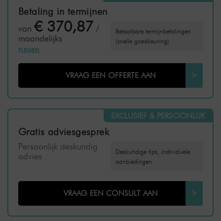
Betaling in termijnen
€ 370,87
van
/
Betaalbare termijnbetalingen
maandelijks
(snelle goedkeuring)
FLEXIBEL
VRAAG EEN OFFERTE AAN
>
EXCLUSIEF & PERSOONLIJK
Gratis adviesgesprek
Persoonlijk deskundig
Deskundige tips, individuele
advies
aanbiedingen
VRAAG EEN CONSULT AAN
>