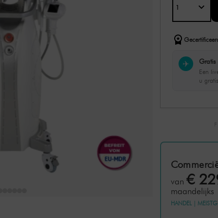
Gecertificeer
Gratis 
✈️
Een li
u grati
Commercië
€ 22
van
maandelijks
HANDEL
|
MEISTG