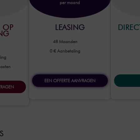
per maand
 OP
LEASING
DIRE
ING
48
Maanden
0 €
Aanbetaling
ing
kosten
EEN OFFERTE AANVRAGEN
VRAGEN
S