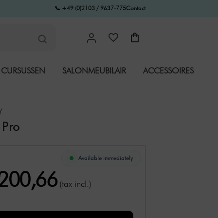
📞 +49 (0)2103 / 9637-775
Contact
CURSUSSEN
SALONMEUBILAIR
ACCESSOIRES
Y
 Pro
Available immediately
2
.200,66
(tax incl.)