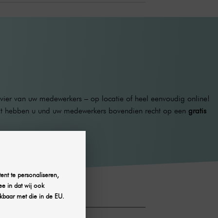
ier van uw medewerkers – op locatie of heel eenvoudig online!
aat hebben u und uw medewerkers bovendien recht op een
gratis
ent te personaliseren,
ee in dat wij ook
kbaar met die in de EU.