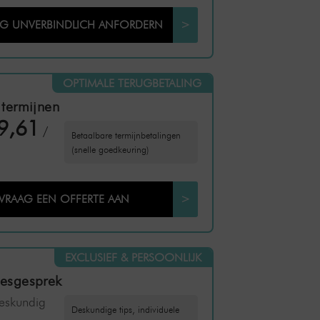
NG UNVERBINDLICH ANFORDERN
>
OPTIMALE TERUGBETALING
 termijnen
9,61
/
Betaalbare termijnbetalingen
(snelle goedkeuring)
VRAAG EEN OFFERTE AAN
>
EXCLUSIEF & PERSOONLIJK
iesgesprek
deskundig
Deskundige tips, individuele