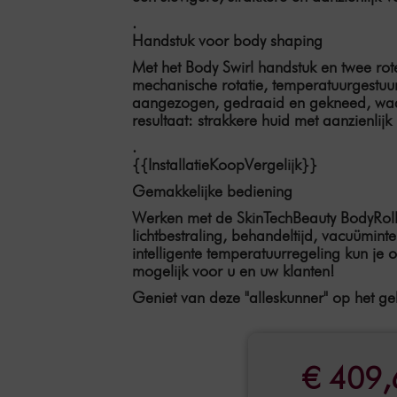
.
Handstuk voor body shaping
Met het Body Swirl handstuk en twee rot
mechanische rotatie, temperatuurgestuu
aangezogen, gedraaid en gekneed, waar
resultaat:
strakkere huid met aanzienlij
.
{{InstallatieKoopVergelijk}}
Gemakkelijke bediening
Werken met de SkinTechBeauty BodyRoller 
lichtbestraling, behandeltijd, vacuümin
intelligente temperatuurregeling
kun je o
mogelijk voor u en uw klanten!
Geniet van deze "alleskunner" op het ge
€ 409,