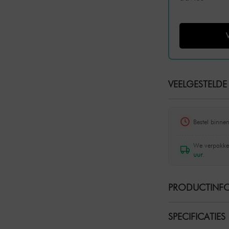
VEELGESTELDE
Bestel binne
We verpakke
uur
.
PRODUCTINFO
SPECIFICATIES