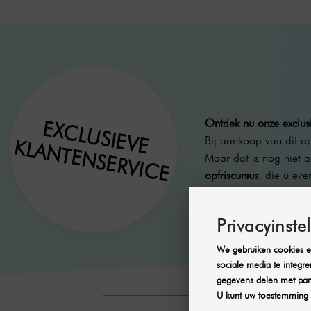
Ontdek nu onze exclusi
EXCLUSIEVE
Bij aankoop van dit a
KLANTENSERVICE
Maar dat is nog niet 
opfriscursus
, die u eve
Privacyinste
We gebruiken cookies en
sociale media te integre
gegevens delen met part
U kunt uw toestemming 