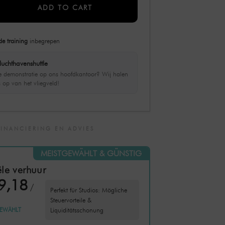
ADD TO CART
de training
inbegrepen
luchthavenshuttle
ve demonstratie op ons hoofdkantoor? Wij halen
s op van het vliegveld!
FINANCIERING EN ADVIES
MEISTGEWÄHLT & GÜNSTIG
le verhuur
9,18
/
Perfekt für Studios: Mögliche
Steuervorteile &
EWÄHLT
Liquiditätsschonung