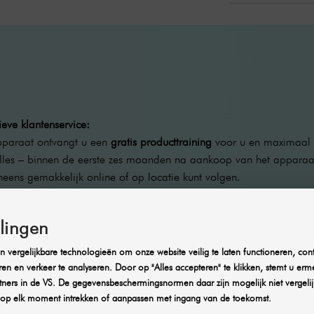
eve klantenservice:
pparaat ontvangt u een
gratis producttraining
voor u en maximaal v
alles – binnen de eerste zes maanden na aankoop van het appar
neens gemakkelijk online of op locatie kunt volgen.
llingen
 vergelijkbare technologieën om onze website veilig te laten functioneren, cont
ren en verkeer te analyseren. Door op "Alles accepteren" te klikken, stemt u erm
ners in de VS. De gegevensbeschermingsnormen daar zijn mogelijk niet vergelij
op elk moment intrekken of aanpassen met ingang van de toekomst.