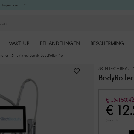
kdagen levertijd**
MAKE-UP
BEHANDELINGEN
BESCHERMING
roller
SkinTechBeauty BodyRoller Pro
K-BEAUTY
MERKEN
SKINTECHBEAUT
BodyRoller
€ 15.150,4
€ 12
(per stuk)