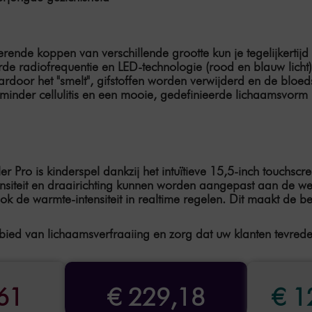
erende koppen van verschillende grootte kun je tegelijkert
rde radiofrequentie en LED-technologie (rood en blauw licht
door het "smelt", gifstoffen worden verwijderd en de bloe
k minder cellulitis en een mooie, gedefinieerde lichaamsvorm
Pro is kinderspel dankzij het intuïtieve 15,5-inch touchscre
tensiteit en draairichting kunnen worden aangepast aan de w
ok de warmte-intensiteit in realtime regelen. Dit maakt de
bied van lichaamsverfraaiing en zorg dat uw klanten tevrede
61
€ 229,18
€ 1