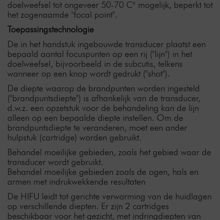
doelweefsel tot ongeveer 50-70 C° mogelijk, beperkt tot
het zogenaamde "focal point".
Toepassingstechnologie
De in het handstuk ingebouwde transducer plaatst een
bepaald aantal focuspunten op een rij ("lijn") in het
doelweefsel, bijvoorbeeld in de subcutis, telkens
wanneer op een knop wordt gedrukt ("shot").
De diepte waarop de brandpunten worden ingesteld
("brandpuntsdiepte") is afhankelijk van de transducer,
d.w.z. een opzetstuk voor de behandeling kan de lijn
alleen op een bepaalde diepte instellen. Om de
brandpuntsdiepte te veranderen, moet een ander
hulpstuk (cartridge) worden gebruikt.
Behandel moeilijke gebieden, zoals het gebied waar de
transducer wordt gebruikt.
Behandel moeilijke gebieden zoals de ogen, hals en
armen met indrukwekkende resultaten
De HIFU leidt tot gerichte verwarming van de huidlagen
op verschillende diepten. Er zijn 2 cartridges
beschikbaar voor het gezicht, met indringdiepten van