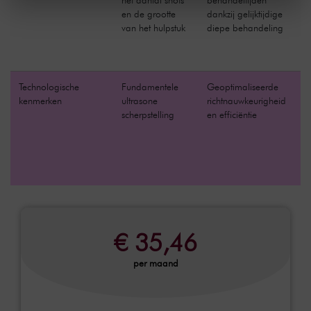
het aantal shots
behandeltijden
b
en de grootte
dankzij gelijktijdige
da
van het hulpstuk
diepe behandeling
g
t
Technologische
Fundamentele
Geoptimaliseerde
G
kenmerken
ultrasone
richtnauwkeurigheid
te
scherpstelling
en efficiëntie
mu
fo
€ 35,46
per maand