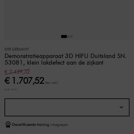
SHR GERMANY
Demonstratieapparaat 3D HIFU Duitsland SN.
53081, klein lakdefect aan de zijkant
€ 2.439,32
€ 1.707,52
(tax incl.)
(per stuk)
Gecertificeerde training
inbegrepen