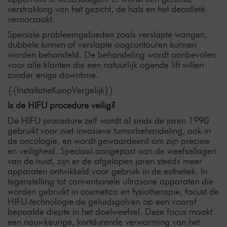
verstrakking van het gezicht, de hals en het decolleté
veroorzaakt.
Speciale probleemgebieden zoals verslapte wangen,
dubbele kinnen of verslapte oogcontouren kunnen
worden behandeld. De behandeling wordt aanbevolen
voor alle klanten die een natuurlijk ogende lift willen
zonder enige downtime.
{{InstallatieKoopVergelijk}}
Is de HIFU procedure veilig?
De HIFU procedure zelf wordt al sinds de jaren 1990
gebruikt voor niet-invasieve tumorbehandeling, ook in
de oncologie, en wordt gewaardeerd om zijn precisie
en veiligheid. Speciaal aangepast aan de weefsellagen
van de huid, zijn er de afgelopen jaren steeds meer
apparaten ontwikkeld voor gebruik in de esthetiek. In
tegenstelling tot conventionele ultrasone apparaten die
worden gebruikt in cosmetica en fysiotherapie, focust de
HIFU-technologie de geluidsgolven op een vooraf
bepaalde diepte in het doelweefsel. Deze focus maakt
een nauwkeurige, kortdurende verwarming van het