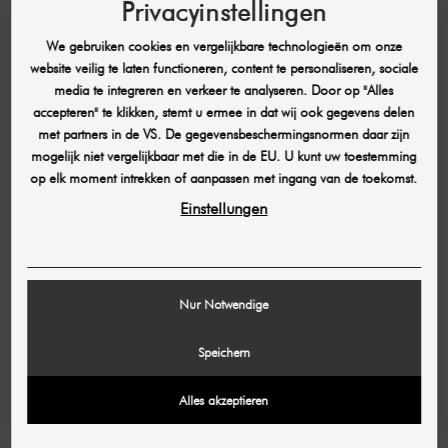
Privacyinstellingen
Toepassingsgebieden
Huidverstrakking,
Gezichts- en
Al
fijne lijntjes,
huidverstrakking,
ge
We gebruiken cookies en vergelijkbare technologieën om onze
kleinere
gemiddelde tot
ge
website veilig te laten functioneren, content te personaliseren, sociale
gebieden
diepe huidlagen
b
media te integreren en verkeer te analyseren. Door op "Alles
accepteren" te klikken, stemt u ermee in dat wij ook gegevens delen
met partners in de VS. De gegevensbeschermingsnormen daar zijn
mogelijk niet vergelijkbaar met die in de EU. U kunt uw toestemming
Diep
op elk moment intrekken of aanpassen met ingang van de toekomst.
Beperkte
Meerdere
M
dieptebereiken
diepteopties (bijv.
(b
Einstellungen
(bijv. 1,5 mm,
1,5 mm, 4,5 mm,
m
3,0 mm, 4,5
6,0 mm)
m
mm)
Flexibiliteit
Beperkt tot 2D
Multidimensionale
G
Nur Notwendige
scherpstelling
scherpstelopties
a
vo
Speichern
b
Alles akzeptieren
Behandelingsduur
Afhankelijk van
Efficiëntere
Op