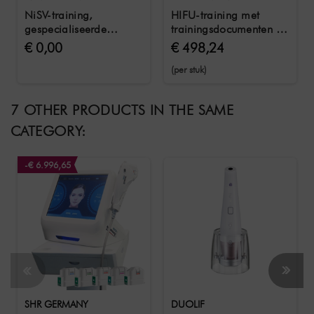
NiSV-training,
HIFU-training met
gespecialiseerde
trainingsdocumenten &
module 5 echografie
certificaat
€ 0,00
€ 498,24
(per stuk)
7 OTHER PRODUCTS IN THE SAME
CATEGORY:
-€ 6.996,65
SHR GERMANY
DUOLIF