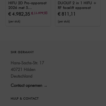
HIFU 2D Pro-apparaat
DUOLIF 2 in 1 HIFU +
2026 met 5
RF facelift apparaat
opzetstukken
€ 4.982,35
€ 11.979,00
€ 811,11
(per stuk)
(per stuk)
SHR GERMANY
Hans-Sachs-Str. 17
40721 Hilden
Deutschland
Contact opnemen →
HULP & CONTACT