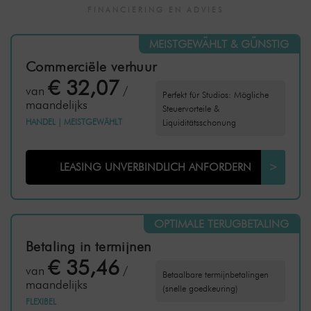
FINANCIERING EN ADVIES
MEISTGEWÄHLT & GÜNSTIG
Commerciële verhuur
€ 32,07
van
/
Perfekt für Studios: Mögliche
maandelijks
Steuervorteile &
HANDEL
|
MEISTGEWÄHLT
Liquiditätsschonung
LEASING UNVERBINDLICH ANFORDERN
>
OPTIMALE TERUGBETALING
Betaling in termijnen
€ 35,46
van
/
Betaalbare termijnbetalingen
maandelijks
(snelle goedkeuring)
FLEXIBEL