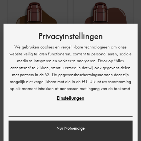
Privacyinstellingen
We gebruiken cookies en vergelijkbare technologieën om onze
website veilig te laten functioneren, content te personaliseren, sociale
media te integreren en verkeer te analyseren. Door op "Alles
PERMA BLEND
PERMA BLEND
accepteren" te klikken, stemt u ermee in dat wij ook gegevens delen
Luxe PMU-Areola
Luxe PMU-Areola kleur
met partners in de VS. De gegevensbeschermingsnormen daar zijn
Colour Unbeatable
moedig koraal 15 ml
mogelijk niet vergelijkbaar met die in de EU. U kunt uw toestemming
Brown 15 ml
€ 42,35
€ 42,35
op elk moment intrekken of aanpassen met ingang van de toekomst.
(2.823,33 € / L)
(2.823,33 € / L)
Einstellungen
10 OTHER PRODUCTS IN THE SAME
CATEGORY:
Nur Notwendige
-€ 29,59
-€ 29,59