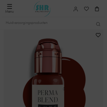
☰
Menu