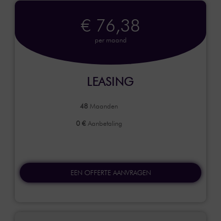
€ 76,38
per maand
LEASING
48
Maanden
0 €
Aanbetaling
EEN OFFERTE AANVRAGEN