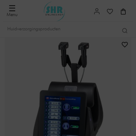
☰
Menu