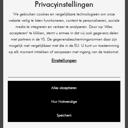
Privacyinstellingen
Effectieve rimpelbehandeling en huidverstrakking
Vermindering van acne, littekens, striae & cellulitis
We gebruiken cookies en vergelijkbare technologieën om onze
Bevordering van vetafbraak & lifting-effect
website veilig te laten functioneren, content te personaliseren, sociale
Verkleining van de poriën & regulering van de
media te integreren en verkeer te analyseren. Door op "Alles
talgproductie
accepteren" te klikken, stemt u ermee in dat wij ook gegevens delen
Behandeling van hyperhidrose (overmatig zweten)
met partners in de VS. De gegevensbeschermingsnormen daar zijn
Verbeterde huidstructuur & zichtbare glans
mogelijk niet vergelijkbaar met die in de EU. U kunt uw toestemming
op elk moment intrekken of aanpassen met ingang van de toekomst.
Ontwikkeld voor de hoogste eisen
Einstellungen
Met twee ergonomische handstukken maakt de
Face&Body RF Microneedling M flexibele
behandelingen voor gezicht en lichaam mogelijk.
Dankzij de intuïtieve gebruikersinterface en een groot
15,6-inch touchscreen
kunnen alle instellingen – van de
Alles akzeptieren
naalddiepte tot de energie-intensiteit – individueel
worden aangepast.
Nur Notwendige
Het compacte ontwerp maakt het apparaat niet alleen
ideaal voor behandelingen in de praktijk, maar ook
Speichern
perfect voor mobiel gebruik.
De technologie in detail