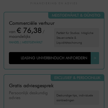
FINANCIERING EN ADVIES
MEISTGEWÄHLT & GÜNSTIG
Commerciële verhuur
€ 76,38
van
/
Perfekt für Studios: Mögliche
maandelijks
Steuervorteile &
HANDEL
|
MEISTGEWÄHLT
Liquiditätsschonung
LEASING UNVERBINDLICH ANFORDERN
>
EXCLUSIEF & PERSOONLIJK
Gratis adviesgesprek
Persoonlijk deskundig
Deskundige tips, individuele
advies
aanbiedingen