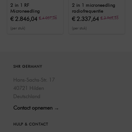
2 in 1 RF
2 in 1 microneedling
Microneedling
radiofrequentie
€ 2.846,04
€ 4.057,06
€ 2.337,64
€ 3.965,55
(per stuk)
(per stuk)
SHR GERMANY
Hans-Sachs-Str. 17
40721 Hilden
Deutschland
Contact opnemen →
HULP & CONTACT