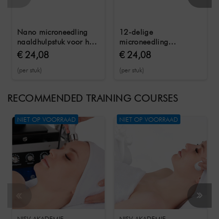
Nano microneedling
12-delige
naaldhulpstuk voor het
microneedling
SHR Germany gezicht
naaldhulpstuk voor het
€ 24,08
€ 24,08
en lichaam RF
SHR Germany gezicht
(per stuk)
(per stuk)
microneedling
en lichaam RF
apparaat
microneedling
apparaat
RECOMMENDED TRAINING COURSES
NIET OP VOORRAAD
NIET OP VOORRAAD