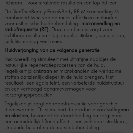
lichaam – voor stralende resultaten van top tot teen
De SkinTechBeauty Face&Body RF Microneedling M
combineert twee van de meest effectieve methoden
voor esthetische huidbehandeling:
microneedling en
radiofrequentie (RF)
. Deze combinatie zorgt voor
zichtbare resultaten – bij rimpels, littekens, acne, striae,
cellulitis en nog veel meer.
Huidverjonging van de volgende generatie
Microneedling stimuleert met ultrafijne naaldjes de
natuurlijke regeneratieprocessen van de huid.
Tegelijkertijd ontstaan er microkanalen die werkzame
stoffen aanzienlijk dieper in de huid brengen. Het
resultaat: een egale teint, een verbeterde huidstructuur
en een verhoogd opnamevermogen voor
verzorgingsproducten.
Tegelijkertijd zorgt de radiofrequentie voor gerichte
dieptewarmte. Dit stimuleert de productie van K
ollageen
en elastine
, bevordert de doorbloeding en zorgt voor
een onmiddellijk liftend effect – een zichtbaar strakkere,
stralende huid al na de eerste behandeling.