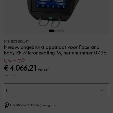
SKINTECHBEAUTY
Nieuw, ongebruikt apparaat voor Face and
Body RF Microneedling M, serienummer 0796
€ 4.777,97
€ 4.066,21
(tax incl.)
(per stuk)
Gecertificeerde training
inbegrepen