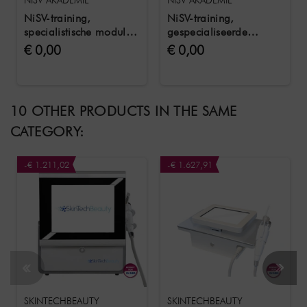
NISV AKADEMIE
NISV AKADEMIE
NiSV-training,
NiSV-training,
specialistische module
gespecialiseerde
1 De huid en haar
kennismodule 3 EMV in
€ 0,00
€ 0,00
aanhangsels
cosmetica
10 OTHER PRODUCTS IN THE SAME
CATEGORY:
-€ 1.211,02
-€ 1.627,91
SKINTECHBEAUTY
SKINTECHBEAUTY