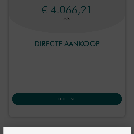
€ 4.066,21
uniek
DIRECTE AANKOOP
KOOP NU
Uw voordelen in één oogopslag