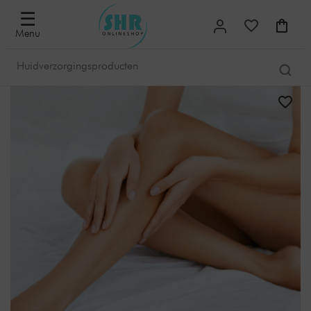
☰
Menu