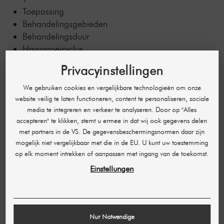
Toepassing
Behandelingsgebieden
Behandelingsduur
Haargroeicyclus
Behandelingsintervallen
Privacyinstellingen
Preventieve maatregelen
Klantenraadpleging, medische voorgeschiedenis
We gebruiken cookies en vergelijkbare technologieën om onze
Veiligheidsinstructies
website veilig te laten functioneren, content te personaliseren, sociale
media te integreren en verkeer te analyseren. Door op "Alles
Wat niet bestraald mag worden
accepteren" te klikken, stemt u ermee in dat wij ook gegevens delen
Prijzen van de behandeling
met partners in de VS. De gegevensbeschermingsnormen daar zijn
Wat is huidverjonging met IPL-SHR
mogelijk niet vergelijkbaar met die in de EU. U kunt uw toestemming
Doel van de behandeling
op elk moment intrekken of aanpassen met ingang van de toekomst.
Behandelopties
Einstellungen
Behandelingsintervallen
Prijzen van de behandeling voor huidverjonging
Behandelinstructies voor huidverjonging
Behandelingsprocedure
Nur Notwendige